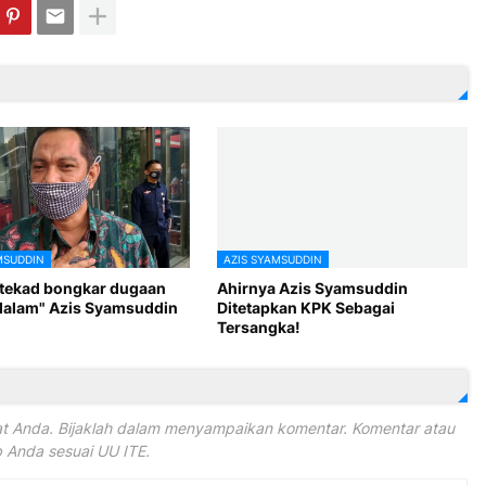
MSUDDIN
AZIS SYAMSUDDIN
tekad bongkar dugaan
Ahirnya Azis Syamsuddin
dalam" Azis Syamsuddin
Ditetapkan KPK Sebagai
Tersangka!
 Anda. Bijaklah dalam menyampaikan komentar. Komentar atau
Anda sesuai UU ITE.