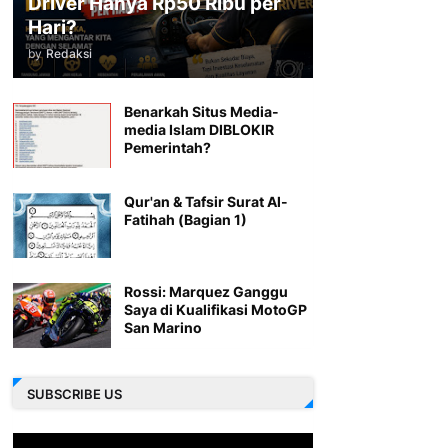
Driver Hanya Rp50 Ribu per
Hari?
by
Redaksi
Benarkah Situs Media-
media Islam DIBLOKIR
Pemerintah?
Qur'an & Tafsir Surat Al-
Fatihah (Bagian 1)
Rossi: Marquez Ganggu
Saya di Kualifikasi MotoGP
San Marino
SUBSCRIBE US