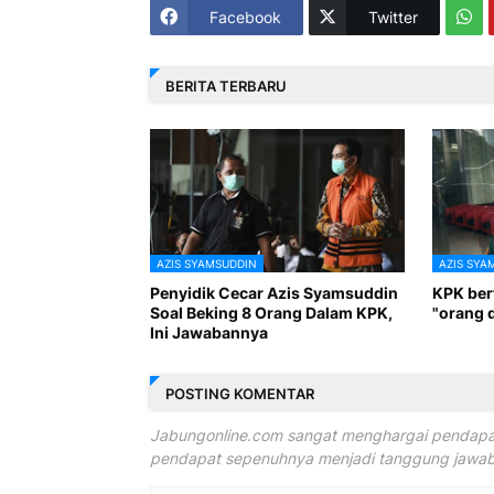
Facebook
Twitter
BERITA TERBARU
AZIS SYAMSUDDIN
AZIS SYA
Penyidik Cecar Azis Syamsuddin
KPK ber
Soal Beking 8 Orang Dalam KPK,
"orang 
Ini Jawabannya
POSTING KOMENTAR
Jabungonline.com sangat menghargai pendapat
pendapat sepenuhnya menjadi tanggung jawab 