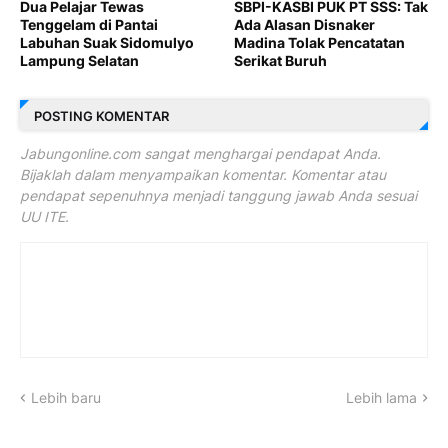
Dua Pelajar Tewas
SBPI-KASBI PUK PT SSS: Tak
Tenggelam di Pantai
Ada Alasan Disnaker
Labuhan Suak Sidomulyo
Madina Tolak Pencatatan
Lampung Selatan
Serikat Buruh
POSTING KOMENTAR
Jabungonline.com sangat menghargai pendapat Anda.
Bijaklah dalam menyampaikan komentar. Komentar atau
pendapat sepenuhnya menjadi tanggung jawab Anda sesuai
UU ITE.
Lebih baru
Lebih lama