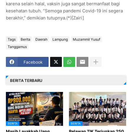
karena selain halal, vaksin juga sangat bermanfaat bagi
kesehatan tubuh. “Semoga pandemi Covid-19 ini segera
berakhir,” demikian tutupnya.(*)[Zairi]
Tags
Berita
Daerah
Lampung
Muzammil Yusuf
Tanggamus
Facebook
BERITA TERBARU
BERITA
BERITA
Masih Layakkah Uang
Relawan TIK Terjunkan 250