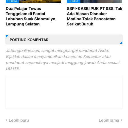
BERITA
BERITA
Dua Pelajar Tewas
SBPI-KASBI PUK PT SSS: Tak
Tenggelam di Pantai
Ada Alasan Disnaker
Labuhan Suak Sidomulyo
Madina Tolak Pencatatan
Lampung Selatan
Serikat Buruh
POSTING KOMENTAR
Jabungonline.com sangat menghargai pendapat Anda.
Bijaklah dalam menyampaikan komentar. Komentar atau
pendapat sepenuhnya menjadi tanggung jawab Anda sesuai
UU ITE.
Lebih baru
Lebih lama