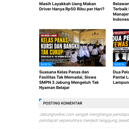
Masih Layakkah Uang Makan
Relawan
Driver Hanya Rp50 Ribu per Hari?
Terbaik 
Manajer
Indones
BERITA
BERITA
Suasana Kelas Panas dan
Dua Pel
Fasilitas Tak Memadai, Siswa
Pantai 
SMPN 3 Jabung Mengeluh Tak
Lampung
Nyaman Belajar
POSTING KOMENTAR
Jabungonline.com sangat menghargai pendapat
pendapat sepenuhnya menjadi tanggung jawab 