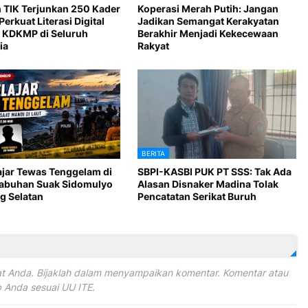
 TIK Terjunkan 250 Kader
Koperasi Merah Putih: Jangan
Perkuat Literasi Digital
Jadikan Semangat Kerakyatan
 KDKMP di Seluruh
Berakhir Menjadi Kekecewaan
ia
Rakyat
BERITA
ajar Tewas Tenggelam di
SBPI-KASBI PUK PT SSS: Tak Ada
Labuhan Suak Sidomulyo
Alasan Disnaker Madina Tolak
 Selatan
Pencatatan Serikat Buruh
 Anda. Bijaklah dalam menyampaikan komentar. Komentar atau
Anda sesuai UU ITE.