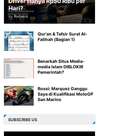
Driver Hanya Rp50 Ribu per
Hari?
by
Redaksi
Qur'an & Tafsir Surat Al-
Fatihah (Bagian 1)
Benarkah Situs Media-
media Islam DIBLOKIR
Pemerintah?
Rossi: Marquez Ganggu
Saya di Kualifikasi MotoGP
San Marino
SUBSCRIBE US