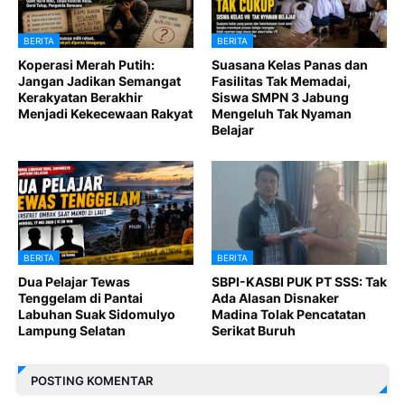
BERITA
BERITA
Koperasi Merah Putih:
Suasana Kelas Panas dan
Jangan Jadikan Semangat
Fasilitas Tak Memadai,
Kerakyatan Berakhir
Siswa SMPN 3 Jabung
Menjadi Kekecewaan Rakyat
Mengeluh Tak Nyaman
Belajar
BERITA
BERITA
Dua Pelajar Tewas
SBPI-KASBI PUK PT SSS: Tak
Tenggelam di Pantai
Ada Alasan Disnaker
Labuhan Suak Sidomulyo
Madina Tolak Pencatatan
Lampung Selatan
Serikat Buruh
POSTING KOMENTAR