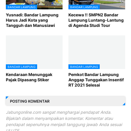
BANDAR LAMPUNG
BANDAR LAMPUNG
Yusnadi: Bandar Lampung
Kecewa !! SMPN2 Bandar
Harus Jadi Kota yang
Lampung Luntang-Lantung
Tangguh dan Manusiawi
di Agenda Studi Tour
BANDAR LAMPUNG
BANDAR LAMPUNG
Kendaraan Menunggak
Pemkot Bandar Lampung
Pajak Dipasang Stiker
Anggap Tunggakan Insentif
RT 2021 Selesai
POSTING KOMENTAR
Jabungonline.com sangat menghargai pendapat Anda.
Bijaklah dalam menyampaikan komentar. Komentar atau
pendapat sepenuhnya menjadi tanggung jawab Anda sesuai
UU ITE.