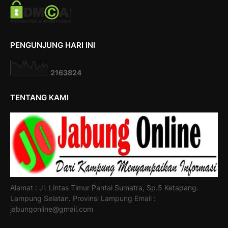
PENGUNJUNG HARI INI
2
1
6
3
8
2
4
TENTANG KAMI
Alamat : Jl. Lintas Timur Pantai Sumatra, Sp.5 Ketapang.
Lampung Selatan. Provinsi Lampung Email :
jabungonline@gmail.com