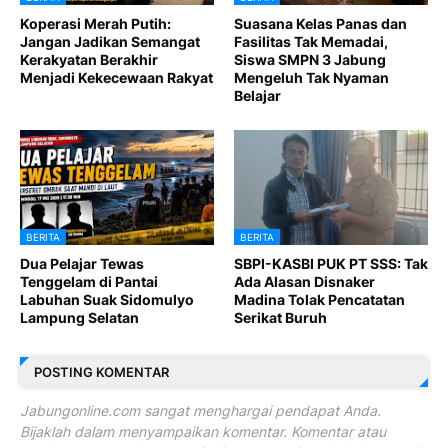
Koperasi Merah Putih:
Suasana Kelas Panas dan
Jangan Jadikan Semangat
Fasilitas Tak Memadai,
Kerakyatan Berakhir
Siswa SMPN 3 Jabung
Menjadi Kekecewaan Rakyat
Mengeluh Tak Nyaman
Belajar
BERITA
BERITA
Dua Pelajar Tewas
SBPI-KASBI PUK PT SSS: Tak
Tenggelam di Pantai
Ada Alasan Disnaker
Labuhan Suak Sidomulyo
Madina Tolak Pencatatan
Lampung Selatan
Serikat Buruh
POSTING KOMENTAR
Jabungonline.com sangat menghargai pendapat Anda.
Bijaklah dalam menyampaikan komentar. Komentar atau