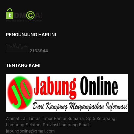
PENGUNJUNG HARI INI
2
1
6
3
9
4
4
TENTANG KAMI
Alamat : Jl. Lintas Timur Pantai Sumatra, Sp.5 Ketapang.
Lampung Selatan. Provinsi Lampung Email :
jabungonline@gmail.com