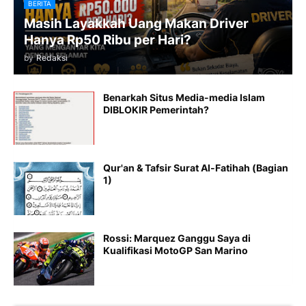
BERITA
Masih Layakkah Uang Makan Driver
Hanya Rp50 Ribu per Hari?
by
Redaksi
Benarkah Situs Media-media Islam
DIBLOKIR Pemerintah?
Qur'an & Tafsir Surat Al-Fatihah (Bagian
1)
Rossi: Marquez Ganggu Saya di
Kualifikasi MotoGP San Marino