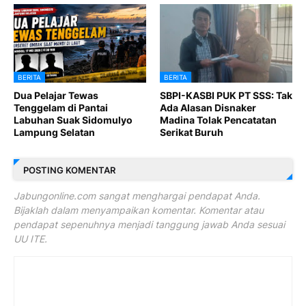
BERITA
BERITA
Dua Pelajar Tewas
SBPI-KASBI PUK PT SSS: Tak
Tenggelam di Pantai
Ada Alasan Disnaker
Labuhan Suak Sidomulyo
Madina Tolak Pencatatan
Lampung Selatan
Serikat Buruh
POSTING KOMENTAR
Jabungonline.com sangat menghargai pendapat Anda.
Bijaklah dalam menyampaikan komentar. Komentar atau
pendapat sepenuhnya menjadi tanggung jawab Anda sesuai
UU ITE.