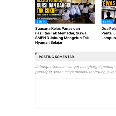
BERITA
BERITA
Suasana Kelas Panas dan
Dua Pel
Fasilitas Tak Memadai, Siswa
Pantai 
SMPN 3 Jabung Mengeluh Tak
Lampung
Nyaman Belajar
POSTING KOMENTAR
Jabungonline.com sangat menghargai pendapat
pendapat sepenuhnya menjadi tanggung jawab 