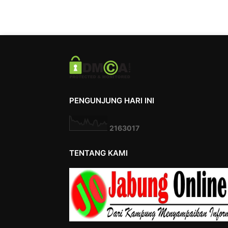
PENGUNJUNG HARI INI
2
1
6
3
0
1
7
TENTANG KAMI