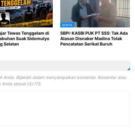
BERITA
ajar Tewas Tenggelam di
SBPI-KASBI PUK PT SSS: Tak Ada
Labuhan Suak Sidomulyo
Alasan Disnaker Madina Tolak
 Selatan
Pencatatan Serikat Buruh
 Anda. Bijaklah dalam menyampaikan komentar. Komentar atau
Anda sesuai UU ITE.