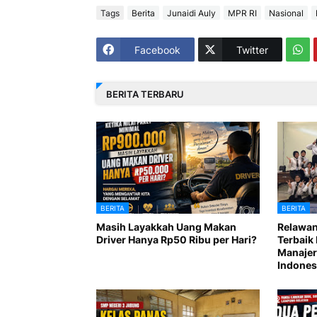
Tags
Berita
Junaidi Auly
MPR RI
Nasional
Facebook
Twitter
BERITA TERBARU
BERITA
BERITA
Masih Layakkah Uang Makan
Relawan
Driver Hanya Rp50 Ribu per Hari?
Terbaik 
Manajer
Indones