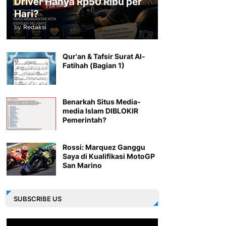
Driver Hanya Rp50 Ribu per
Hari?
by
Redaksi
Qur'an & Tafsir Surat Al-
Fatihah (Bagian 1)
Benarkah Situs Media-
media Islam DIBLOKIR
Pemerintah?
Rossi: Marquez Ganggu
Saya di Kualifikasi MotoGP
San Marino
SUBSCRIBE US