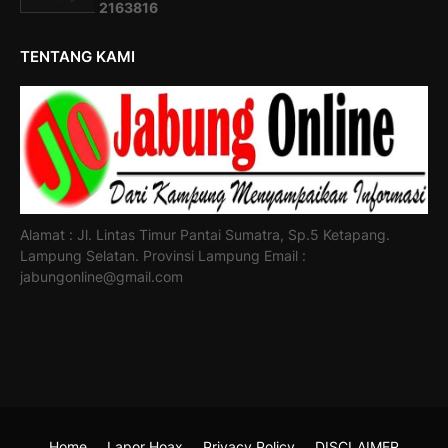
2
1
6
3
8
1
6
TENTANG KAMI
Alamat : Jl. Lintas Timur Pantai Sumatra, Sp.5 Ketapang.
Lampung Selatan. Provinsi Lampung Email :
jabungonline@gmail.com
Home
Lapor Hoax
Privacy Policy
DISCLAIMER