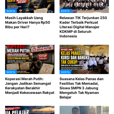
BERITA
BERITA
Masih Layakkah Uang
Relawan TIK Terjunkan 250
Makan Driver Hanya Rp50
Kader Terbaik Perkuat
Ribu per Hari?
Literasi Digital Manajer
KDKMP di Seluruh
Indonesia
BERITA
BERITA
Koperasi Merah Putih:
Suasana Kelas Panas dan
Jangan Jadikan Semangat
Fasilitas Tak Memadai,
Kerakyatan Berakhir
Siswa SMPN 3 Jabung
Menjadi Kekecewaan Rakyat
Mengeluh Tak Nyaman
Belajar