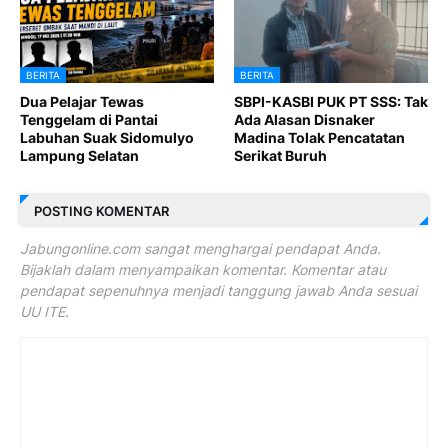
BERITA
BERITA
Dua Pelajar Tewas
SBPI-KASBI PUK PT SSS: Tak
Tenggelam di Pantai
Ada Alasan Disnaker
Labuhan Suak Sidomulyo
Madina Tolak Pencatatan
Lampung Selatan
Serikat Buruh
POSTING KOMENTAR
Jabungonline.com sangat menghargai pendapat Anda.
Bijaklah dalam menyampaikan komentar. Komentar atau
pendapat sepenuhnya menjadi tanggung jawab Anda sesuai
UU ITE.