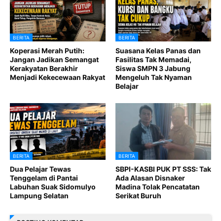
BERITA
BERITA
Koperasi Merah Putih:
Suasana Kelas Panas dan
Jangan Jadikan Semangat
Fasilitas Tak Memadai,
Kerakyatan Berakhir
Siswa SMPN 3 Jabung
Menjadi Kekecewaan Rakyat
Mengeluh Tak Nyaman
Belajar
BERITA
BERITA
Dua Pelajar Tewas
SBPI-KASBI PUK PT SSS: Tak
Tenggelam di Pantai
Ada Alasan Disnaker
Labuhan Suak Sidomulyo
Madina Tolak Pencatatan
Lampung Selatan
Serikat Buruh