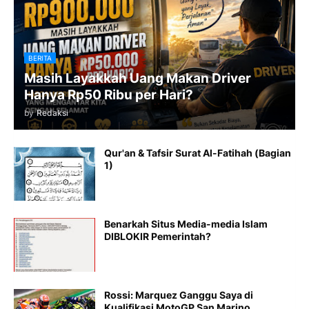
BERITA
Masih Layakkah Uang Makan Driver
Hanya Rp50 Ribu per Hari?
by
Redaksi
Qur'an & Tafsir Surat Al-Fatihah (Bagian
1)
Benarkah Situs Media-media Islam
DIBLOKIR Pemerintah?
Rossi: Marquez Ganggu Saya di
Kualifikasi MotoGP San Marino