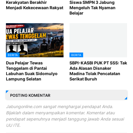
Kerakyatan Berakhir
Siswa SMPN 3 Jabung
Menjadi Kekecewaan Rakyat
Mengeluh Tak Nyaman
Belajar
BERITA
BERITA
Dua Pelajar Tewas
SBPI-KASBI PUK PT SSS: Tak
Tenggelam di Pantai
Ada Alasan Disnaker
Labuhan Suak Sidomulyo
Madina Tolak Pencatatan
Lampung Selatan
Serikat Buruh
POSTING KOMENTAR
Jabungonline.com sangat menghargai pendapat Anda.
Bijaklah dalam menyampaikan komentar. Komentar atau
pendapat sepenuhnya menjadi tanggung jawab Anda sesuai
UU ITE.