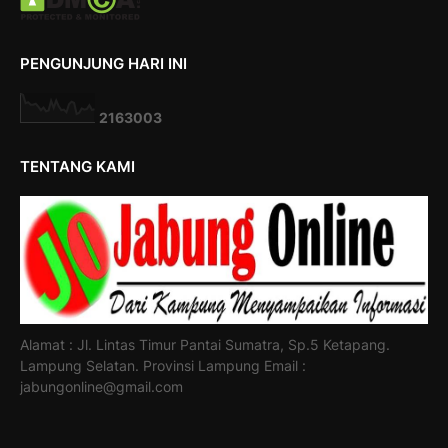
PENGUNJUNG HARI INI
2
1
6
3
0
0
3
TENTANG KAMI
Alamat : Jl. Lintas Timur Pantai Sumatra, Sp.5 Ketapang.
Lampung Selatan. Provinsi Lampung Email :
jabungonline@gmail.com