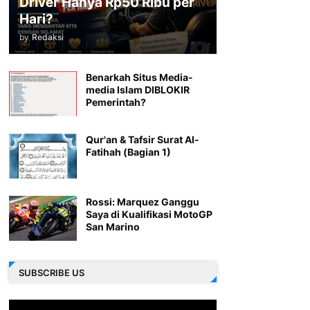
Driver Hanya Rp50 Ribu per
Hari?
by
Redaksi
Benarkah Situs Media-
media Islam DIBLOKIR
Pemerintah?
Qur'an & Tafsir Surat Al-
Fatihah (Bagian 1)
Rossi: Marquez Ganggu
Saya di Kualifikasi MotoGP
San Marino
SUBSCRIBE US