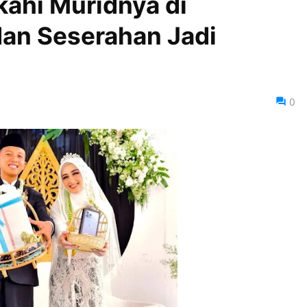
kahi Muridnya di
an Seserahan Jadi
0