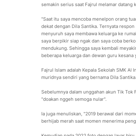
semakin serius saat Fajrul melamar datang ke
"Saat itu saya mencoba menelpon orang tuany
dekat dengan Dila Santika. Ternyata respon
menyuruh saya membawa keluarga ke rumahny
saya berpikir siap ngak dan saya coba berk
mendukung. Sehingga saya kembali meyaki
beberapa keluarga dan dewan guru kesana ya
Fajrul Islam adalah Kepala Sekolah SMK Al 
muridnya sendiri yang bernama Dila Santika
Sebelumnya dalam unggahan akun Tik Tok Fa
"doakan nggeh semoga nular".
Ia juga menuliskan, "2019 berawal dari mom
berhijab merah saat momen menerima pengh
Kemudian pada 2022 foto dengan layar biru 