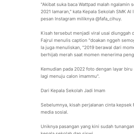
"Akibat suka baca Wattpad malah ngalamin se
2021 lamaran," kata Kepala Sekolah SMK Al 
pesan Instagram miliknya @fafa_cihuy.
Kisah tersebut menjadi viral usai diunggah d
Fajrul menulis caption "doakan nggeh semog
Ia juga menuliskan, "2019 berawal dari mom
berhijab merah saat momen menerima pengh
Kemudian pada 2022 foto dengan layar biru 
lagi menuju calon imammu".
Dari Kepala Sekolah Jadi Imam
Sebelumnya, kisah perjalanan cinta kepsek Faj
media sosial.
Uniknya pasangan yang kini sudah tunangan 
kepala sekolah dan siswi.