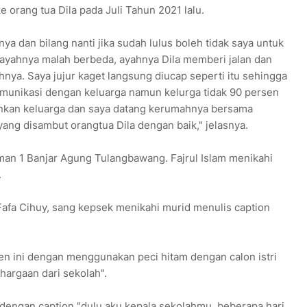
 orang tua Dila pada Juli Tahun 2021 lalu.
a dan bilang nanti jika sudah lulus boleh tidak saya untuk
 ayahnya malah berbeda, ayahnya Dila memberi jalan dan
a. Saya jujur kaget langsung diucap seperti itu sehingga
omunikasi dengan keluarga namun kelurga tidak 90 persen
nkan keluarga dan saya datang kerumahnya bersama
ng disambut orangtua Dila dengan baik," jelasnya.
Iman 1 Banjar Agung Tulangbawang. Fajrul Islam menikahi
.
fa Cihuy, sang kepsek menikahi murid menulis caption
en ini dengan menggunakan peci hitam dengan calon istri
argaan dari sekolah".
dengan caption "dulu aku kepala sekolahmu, beberapa hari