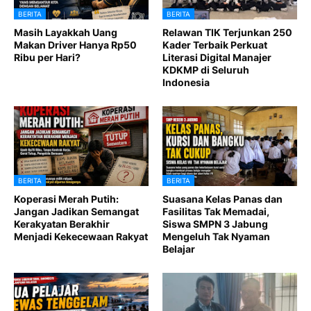
BERITA
BERITA
Masih Layakkah Uang
Relawan TIK Terjunkan 250
Makan Driver Hanya Rp50
Kader Terbaik Perkuat
Ribu per Hari?
Literasi Digital Manajer
KDKMP di Seluruh
Indonesia
BERITA
BERITA
Koperasi Merah Putih:
Suasana Kelas Panas dan
Jangan Jadikan Semangat
Fasilitas Tak Memadai,
Kerakyatan Berakhir
Siswa SMPN 3 Jabung
Menjadi Kekecewaan Rakyat
Mengeluh Tak Nyaman
Belajar