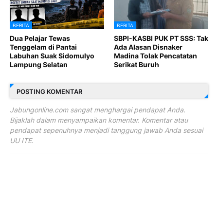
BERITA
BERITA
Dua Pelajar Tewas
SBPI-KASBI PUK PT SSS: Tak
Tenggelam di Pantai
Ada Alasan Disnaker
Labuhan Suak Sidomulyo
Madina Tolak Pencatatan
Lampung Selatan
Serikat Buruh
POSTING KOMENTAR
Jabungonline.com sangat menghargai pendapat Anda.
Bijaklah dalam menyampaikan komentar. Komentar atau
pendapat sepenuhnya menjadi tanggung jawab Anda sesuai
UU ITE.