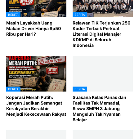
BERITA
BERITA
Masih Layakkah Uang
Relawan TIK Terjunkan 250
Makan Driver Hanya Rp50
Kader Terbaik Perkuat
Ribu per Hari?
Literasi Digital Manajer
KDKMP di Seluruh
Indonesia
BERITA
BERITA
Koperasi Merah Putih:
Suasana Kelas Panas dan
Jangan Jadikan Semangat
Fasilitas Tak Memadai,
Kerakyatan Berakhir
Siswa SMPN 3 Jabung
Menjadi Kekecewaan Rakyat
Mengeluh Tak Nyaman
Belajar