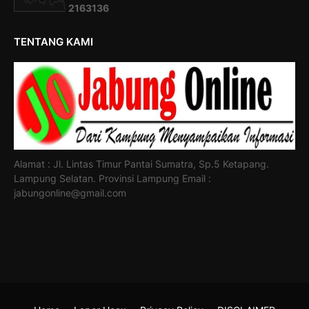
2
1
6
3
1
3
6
TENTANG KAMI
Alamat : Jl. Lintas Timur Pantai Sumatra, Sp.5 Ketapang.
Lampung Selatan. Provinsi Lampung Email :
jabungonline@gmail.com