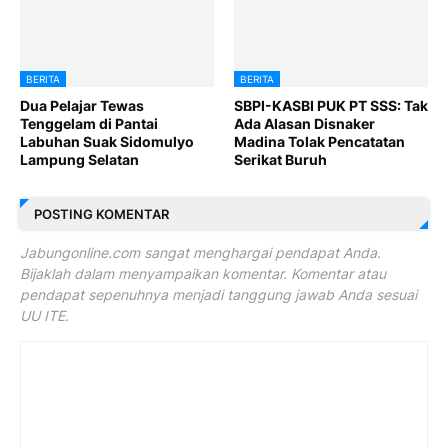
BERITA
BERITA
Dua Pelajar Tewas
SBPI-KASBI PUK PT SSS: Tak
Tenggelam di Pantai
Ada Alasan Disnaker
Labuhan Suak Sidomulyo
Madina Tolak Pencatatan
Lampung Selatan
Serikat Buruh
POSTING KOMENTAR
Jabungonline.com sangat menghargai pendapat Anda.
Bijaklah dalam menyampaikan komentar. Komentar atau
pendapat sepenuhnya menjadi tanggung jawab Anda sesuai
UU ITE.