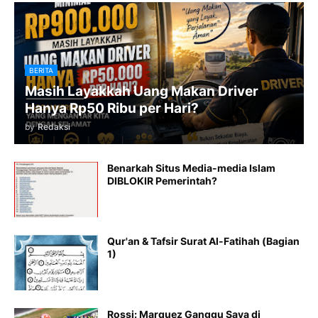
BERITA
Masih Layakkah Uang Makan Driver
Hanya Rp50 Ribu per Hari?
by
Redaksi
Benarkah Situs Media-media Islam
DIBLOKIR Pemerintah?
Qur'an & Tafsir Surat Al-Fatihah (Bagian
1)
Rossi: Marquez Ganggu Saya di