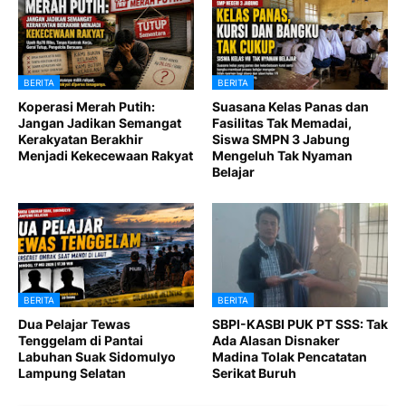
BERITA
BERITA
Koperasi Merah Putih:
Suasana Kelas Panas dan
Jangan Jadikan Semangat
Fasilitas Tak Memadai,
Kerakyatan Berakhir
Siswa SMPN 3 Jabung
Menjadi Kekecewaan Rakyat
Mengeluh Tak Nyaman
Belajar
BERITA
BERITA
Dua Pelajar Tewas
SBPI-KASBI PUK PT SSS: Tak
Tenggelam di Pantai
Ada Alasan Disnaker
Labuhan Suak Sidomulyo
Madina Tolak Pencatatan
Lampung Selatan
Serikat Buruh