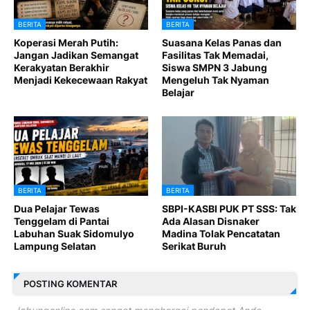
BERITA
BERITA
Koperasi Merah Putih:
Suasana Kelas Panas dan
Jangan Jadikan Semangat
Fasilitas Tak Memadai,
Kerakyatan Berakhir
Siswa SMPN 3 Jabung
Menjadi Kekecewaan Rakyat
Mengeluh Tak Nyaman
Belajar
BERITA
BERITA
Dua Pelajar Tewas
SBPI-KASBI PUK PT SSS: Tak
Tenggelam di Pantai
Ada Alasan Disnaker
Labuhan Suak Sidomulyo
Madina Tolak Pencatatan
Lampung Selatan
Serikat Buruh
POSTING KOMENTAR