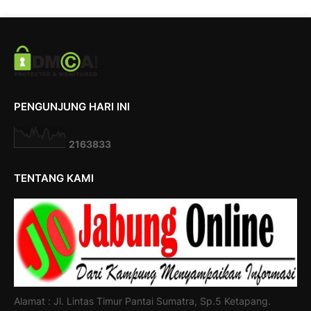
PENGUNJUNG HARI INI
2
1
6
3
8
3
3
TENTANG KAMI
Alamat : Jl. Lintas Timur Pantai Sumatra, Sp.5 Ketapang.