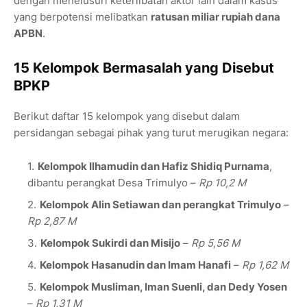
dengan menelusuri keterlibatan aktor lain dalam kasus
yang berpotensi melibatkan
ratusan miliar rupiah dana
APBN
.
15 Kelompok Bermasalah yang Disebut
BPKP
Berikut daftar 15 kelompok yang disebut dalam
persidangan sebagai pihak yang turut merugikan negara:
Kelompok Ilhamudin dan Hafiz Shidiq Purnama
,
dibantu perangkat Desa Trimulyo –
Rp 10,2 M
Kelompok Alin Setiawan dan perangkat Trimulyo
–
Rp 2,87 M
Kelompok Sukirdi dan Misijo
–
Rp 5,56 M
Kelompok Hasanudin dan Imam Hanafi
–
Rp 1,62 M
Kelompok Musliman, Iman Suenli, dan Dedy Yosen
–
Rp 1,31 M