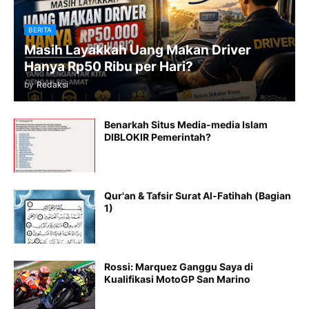
BERITA
Masih Layakkah Uang Makan Driver
Hanya Rp50 Ribu per Hari?
by
Redaksi
Benarkah Situs Media-media Islam
DIBLOKIR Pemerintah?
Qur'an & Tafsir Surat Al-Fatihah (Bagian
1)
Rossi: Marquez Ganggu Saya di
Kualifikasi MotoGP San Marino