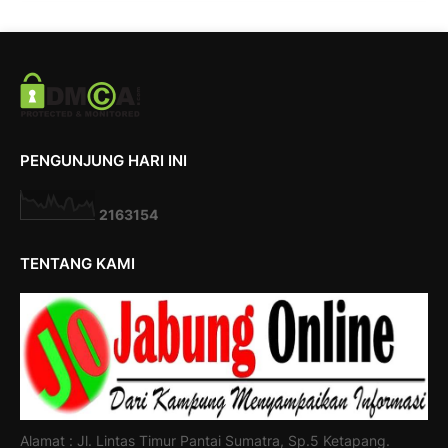
PENGUNJUNG HARI INI
2
1
6
3
1
5
4
TENTANG KAMI
Alamat : Jl. Lintas Timur Pantai Sumatra, Sp.5 Ketapang.