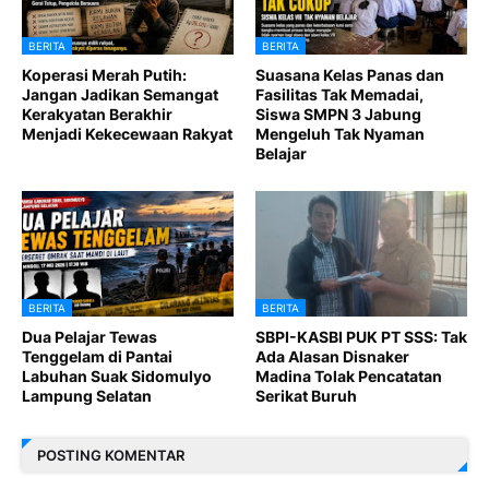
BERITA
BERITA
Koperasi Merah Putih:
Suasana Kelas Panas dan
Jangan Jadikan Semangat
Fasilitas Tak Memadai,
Kerakyatan Berakhir
Siswa SMPN 3 Jabung
Menjadi Kekecewaan Rakyat
Mengeluh Tak Nyaman
Belajar
BERITA
BERITA
Dua Pelajar Tewas
SBPI-KASBI PUK PT SSS: Tak
Tenggelam di Pantai
Ada Alasan Disnaker
Labuhan Suak Sidomulyo
Madina Tolak Pencatatan
Lampung Selatan
Serikat Buruh
POSTING KOMENTAR