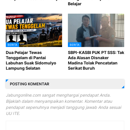
Belajar
BERITA
BERITA
Dua Pelajar Tewas
SBPI-KASBI PUK PT SSS: Tak
Tenggelam di Pantai
Ada Alasan Disnaker
Labuhan Suak Sidomulyo
Madina Tolak Pencatatan
Lampung Selatan
Serikat Buruh
POSTING KOMENTAR
Jabungonline.com sangat menghargai pendapat Anda.
Bijaklah dalam menyampaikan komentar. Komentar atau
pendapat sepenuhnya menjadi tanggung jawab Anda sesuai
UU ITE.