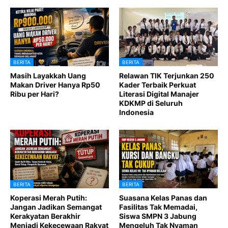
BERITA
BERITA
Masih Layakkah Uang
Relawan TIK Terjunkan 250
Makan Driver Hanya Rp50
Kader Terbaik Perkuat
Ribu per Hari?
Literasi Digital Manajer
KDKMP di Seluruh
Indonesia
BERITA
BERITA
Koperasi Merah Putih:
Suasana Kelas Panas dan
Jangan Jadikan Semangat
Fasilitas Tak Memadai,
Kerakyatan Berakhir
Siswa SMPN 3 Jabung
Menjadi Kekecewaan Rakyat
Mengeluh Tak Nyaman