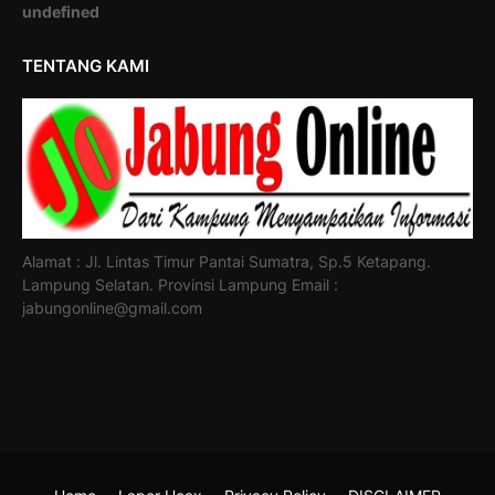
u
n
d
e
f
i
n
e
d
TENTANG KAMI
Alamat : Jl. Lintas Timur Pantai Sumatra, Sp.5 Ketapang.
Lampung Selatan. Provinsi Lampung Email :
jabungonline@gmail.com