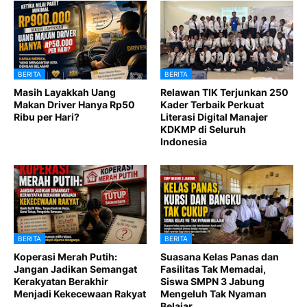
BERITA
BERITA
Masih Layakkah Uang
Relawan TIK Terjunkan 250
Makan Driver Hanya Rp50
Kader Terbaik Perkuat
Ribu per Hari?
Literasi Digital Manajer
KDKMP di Seluruh
Indonesia
BERITA
BERITA
Koperasi Merah Putih:
Suasana Kelas Panas dan
Jangan Jadikan Semangat
Fasilitas Tak Memadai,
Kerakyatan Berakhir
Siswa SMPN 3 Jabung
Menjadi Kekecewaan Rakyat
Mengeluh Tak Nyaman
Belajar