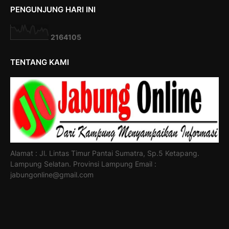
PENGUNJUNG HARI INI
2
1
6
4
1
0
5
TENTANG KAMI
Alamat : Jl. Lintas Timur Pantai Sumatra, Sp.5 Ketapang.
Lampung Selatan. Provinsi Lampung Email :
jabungonline@gmail.com