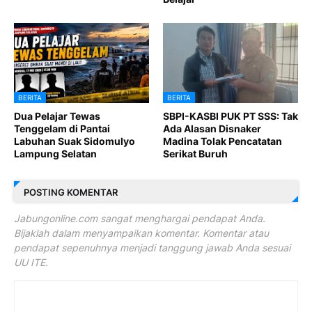
BERITA
BERITA
Dua Pelajar Tewas
SBPI-KASBI PUK PT SSS: Tak
Tenggelam di Pantai
Ada Alasan Disnaker
Labuhan Suak Sidomulyo
Madina Tolak Pencatatan
Lampung Selatan
Serikat Buruh
POSTING KOMENTAR
Jabungonline.com sangat menghargai pendapat Anda.
Bijaklah dalam menyampaikan komentar. Komentar atau
pendapat sepenuhnya menjadi tanggung jawab Anda sesuai
UU ITE.