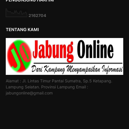
2
1
6
2
7
0
4
TENTANG KAMI
Alamat : Jl. Lintas Timur Pantai Sumatra, Sp.5 Ketapang.
Lampung Selatan. Provinsi Lampung Email :
jabungonline@gmail.com