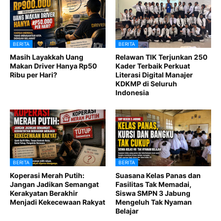
BERITA
BERITA
Masih Layakkah Uang
Relawan TIK Terjunkan 250
Makan Driver Hanya Rp50
Kader Terbaik Perkuat
Ribu per Hari?
Literasi Digital Manajer
KDKMP di Seluruh
Indonesia
BERITA
BERITA
Koperasi Merah Putih:
Suasana Kelas Panas dan
Jangan Jadikan Semangat
Fasilitas Tak Memadai,
Kerakyatan Berakhir
Siswa SMPN 3 Jabung
Menjadi Kekecewaan Rakyat
Mengeluh Tak Nyaman
Belajar