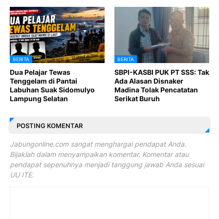
BERITA
BERITA
Dua Pelajar Tewas
SBPI-KASBI PUK PT SSS: Tak
Tenggelam di Pantai
Ada Alasan Disnaker
Labuhan Suak Sidomulyo
Madina Tolak Pencatatan
Lampung Selatan
Serikat Buruh
POSTING KOMENTAR
Jabungonline.com sangat menghargai pendapat Anda.
Bijaklah dalam menyampaikan komentar. Komentar atau
pendapat sepenuhnya menjadi tanggung jawab Anda sesuai
UU ITE.