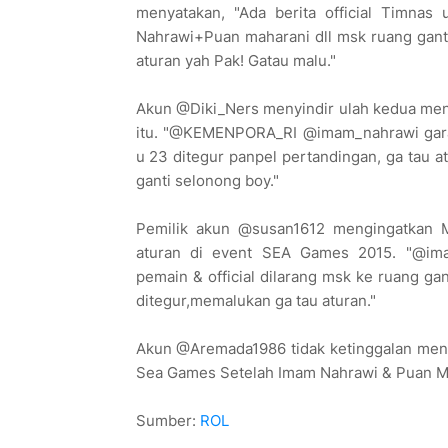
menyatakan, "Ada berita official Timnas
Nahrawi+Puan maharani dll msk ruang gant
aturan yah Pak! Gatau malu."
Akun ‏@Diki_Ners menyindir ulah kedua menteri yang tak tahu aturan
itu. "@KEMENPORA_RI @imam_nahrawi gara
u 23 ditegur panpel pertandingan, ga tau a
ganti selonong boy."
Pemilik akun ‏@susan1612 mengingatkan Menpora untuk bisa taat
aturan di event SEA Games 2015. "@ima
pemain & official dilarang msk ke ruang ga
ditegur,memalukan ga tau aturan."
Akun ‏@Aremada1986 tidak ketinggalan mengomentari kejadian itu. "Official Timnas U-23 Ditegur Panitia
Sea Games Setelah Imam Nahrawi & Puan Ma
Sumber:
ROL