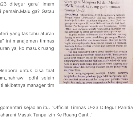
 u23 ditegur gara" Imam
i pemain.Malu ga? Gatau
" ini manajemen timnas
turan ya, ko masuk ruang
m_nahrawi :pdhl selain
nti,akibatnya manager tim
harani Masuk Tanpa Izin Ke Ruang Ganti."