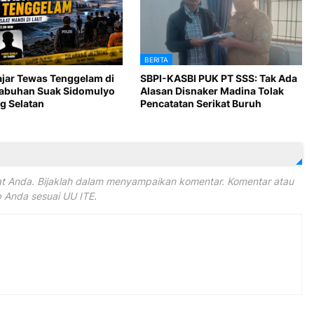
BERITA
ajar Tewas Tenggelam di
SBPI-KASBI PUK PT SSS: Tak Ada
Labuhan Suak Sidomulyo
Alasan Disnaker Madina Tolak
 Selatan
Pencatatan Serikat Buruh
 Anda. Bijaklah dalam menyampaikan komentar. Komentar atau
Anda sesuai UU ITE.