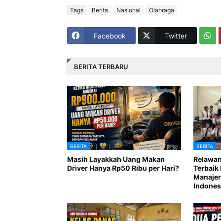
Tags
Berita
Nasional
Olahraga
Facebook
Twitter
BERITA TERBARU
BERITA
BERITA
Masih Layakkah Uang Makan
Relawan
Driver Hanya Rp50 Ribu per Hari?
Terbaik 
Manajer
Indones