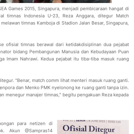
SEA Games 2015, Singapura, menjadi pembicaraan hangat di
isial timnas Indonesia U-23, Reza Anggara, ditegur Match
melawan timnas Kamboja di Stadion Jalan Besar, Singapura,
 ofisial timnas berawal dari ketidakdisiplinan dua pejabat
dinator bidang Pembangunan Manusia dan Kebudayaan Puan
a Imam Nahrawi. Kedua pejabat itu tiba-tiba masuk ruang
tegur. "Benar, match comm lihat menteri masuk ruang ganti.
enpora dan Menko PMK nyelonong ke ruang ganti tanpa izin.
an menegur manajer timnas," begitu pengakuan Reza kepada
mongan para netizen di
 ‏@Sampras14