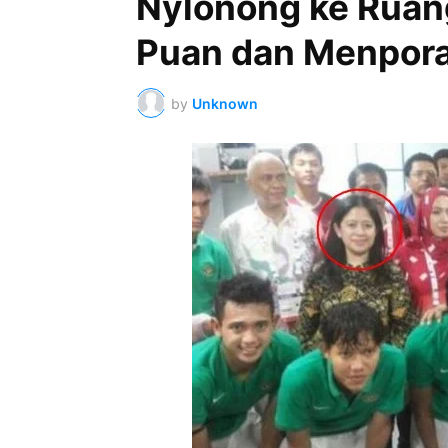
Nylonong ke Ruan
Puan dan Menpora
by
Unknown