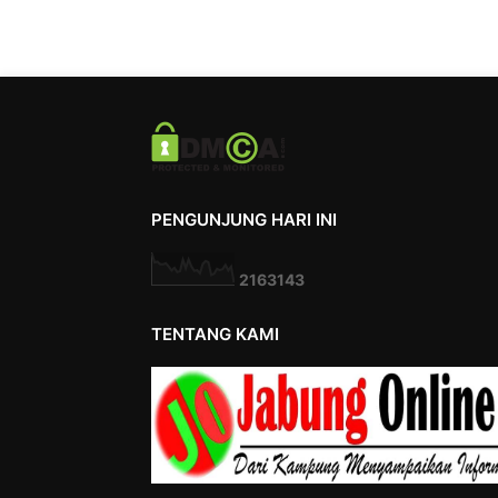
PENGUNJUNG HARI INI
2
1
6
3
1
4
3
TENTANG KAMI