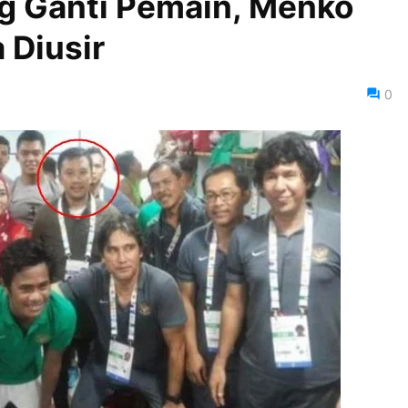
g Ganti Pemain, Menko
 Diusir
0