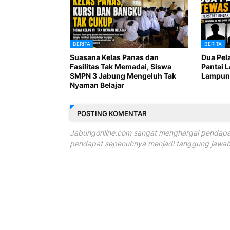
BERITA
BERITA
Suasana Kelas Panas dan
Dua Pel
Fasilitas Tak Memadai, Siswa
Pantai 
SMPN 3 Jabung Mengeluh Tak
Lampung
Nyaman Belajar
POSTING KOMENTAR
Jabungonline.com sangat menghargai pendapat
pendapat sepenuhnya menjadi tanggung jawab 