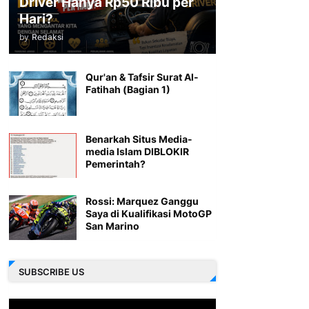
Driver Hanya Rp50 Ribu per
Hari?
by
Redaksi
Qur'an & Tafsir Surat Al-
Fatihah (Bagian 1)
Benarkah Situs Media-
media Islam DIBLOKIR
Pemerintah?
Rossi: Marquez Ganggu
Saya di Kualifikasi MotoGP
San Marino
SUBSCRIBE US