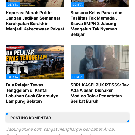
BERITA
BERITA
Koperasi Merah Putih:
Suasana Kelas Panas dan
Jangan Jadikan Semangat
Fasilitas Tak Memadai,
Kerakyatan Berakhir
Siswa SMPN 3 Jabung
Menjadi Kekecewaan Rakyat
Mengeluh Tak Nyaman
Belajar
BERITA
BERITA
Dua Pelajar Tewas
SBPI-KASBI PUK PT SSS: Tak
Tenggelam di Pantai
Ada Alasan Disnaker
Labuhan Suak Sidomulyo
Madina Tolak Pencatatan
Lampung Selatan
Serikat Buruh
POSTING KOMENTAR
Jabungonline.com sangat menghargai pendapat Anda.