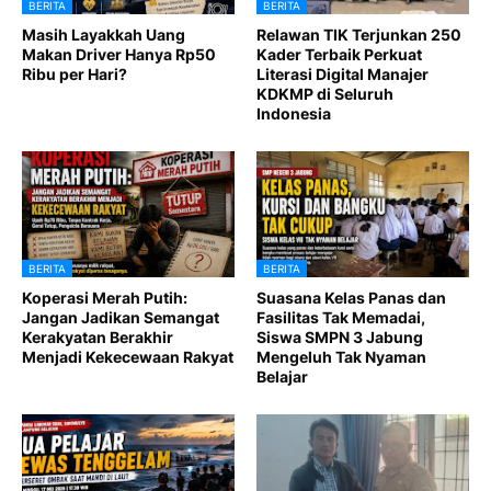
BERITA
BERITA
Masih Layakkah Uang
Relawan TIK Terjunkan 250
Makan Driver Hanya Rp50
Kader Terbaik Perkuat
Ribu per Hari?
Literasi Digital Manajer
KDKMP di Seluruh
Indonesia
BERITA
BERITA
Koperasi Merah Putih:
Suasana Kelas Panas dan
Jangan Jadikan Semangat
Fasilitas Tak Memadai,
Kerakyatan Berakhir
Siswa SMPN 3 Jabung
Menjadi Kekecewaan Rakyat
Mengeluh Tak Nyaman
Belajar