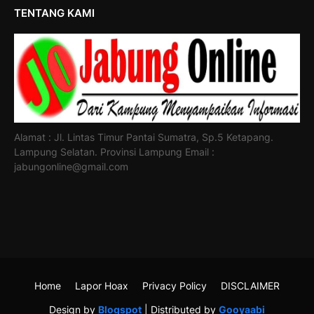
TENTANG KAMI
Alamat : Jl. Lintas Timur Pantai Sumatra, Sp.5 Ketapang.
Lampung Selatan. Provinsi Lampung Email :
jabungonline@gmail.com
Home
Lapor Hoax
Privacy Policy
DISCLAIMER
Design by
Blogspot
| Distributed by
Gooyaabi