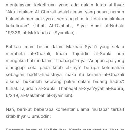
menjelaskan kekeliruan yang ada dalam kitab al-Ihya’:
“Aku katakan: Al-Ghazali adalah imam yang besar, namun
bukanlah menjadi syarat seorang alim itu tidak melakukan
kekeliruan’’. (Lihat: Al-Dzahabi, Siyar Alam al-Nubala
19/339, al-Maktabah al-Syamilah).
Bahkan Imam besar dalam Mazhab Syafi’i yang selalu
membela al-Ghazali, Imam Tajuddin al-Subki pun
mengakui hal ini dalam “Thabaqat”-nya: “Adapun apa yang
dianggap cela pada kitab al-Ihya' berupa kelemahan
sebagian hadits-hadistnya, maka itu kerana al-Ghazali
dikenal bukanlah seorang pakar dalam bidang hadits’’.
(Lihat: Tajuddin al-Subki, Thabaqat al-Syafi’yyah al-Kubra,
6/249, al-Maktabah al-Syamilah).
Nah, berikut beberapa komentar ulama mu’tabar terkait
kitab Ihya’ Ulumuddin: