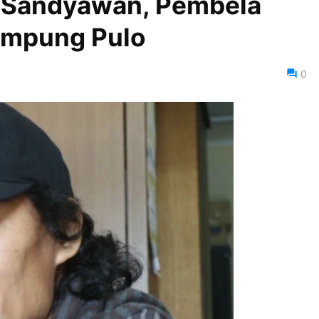
Sandyawan, Pembela
ampung Pulo
0