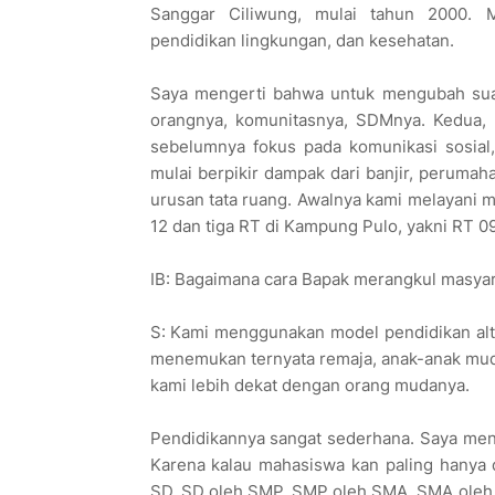
Sanggar Ciliwung, mulai tahun 2000. Me
pendidikan lingkungan, dan kesehatan.
Saya mengerti bahwa untuk mengubah suat
orangnya, komunitasnya, SDMnya. Kedua, s
sebelumnya fokus pada komunikasi sosial
mulai berpikir dampak dari banjir, perumah
urusan tata ruang. Awalnya kami melayani ma
12 dan tiga RT di Kampung Pulo, yakni RT 0
IB: Bagaimana cara Bapak merangkul masya
S: Kami menggunakan model pendidikan alte
menemukan ternyata remaja, anak-anak muda 
kami lebih dekat dengan orang mudanya.
Pendidikannya sangat sederhana. Saya men
Karena kalau mahasiswa kan paling hanya 
SD, SD oleh SMP, SMP oleh SMA, SMA oleh 