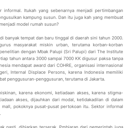
or informal. Itukah yang sebenarnya menjadi pertimbangan
mengusulkan kampung susun. Dan itu juga kah yang membuat
 menjadi model rumah susun?
di banyak tempat dan baru tinggal di daerah sini tahun 2000.
urus masyarakat miskin urban, terutama korban-korban
enelitian dengan Mbak Palupi (Sri Palupi) dari The Institute
 setiap tahun antara 3000 sampai 7000 KK digusur paksa tanpa
onesia mendapat award dari COHRE, organisasi internasional
ri, Internal Displace Persons, karena Indonesia memiliki
ibat penggusuran-penggusuran, terutama di Jakarta.
iskinan, karena ekonomi, ketiadaan akses, karena stigma-
tiadaan akses, dijauhkan dari modal, ketidakadilan di dalam
mall, pokoknya pusat-pusat pertokoan itu. Sektor informal
.
dak pasti, dibiarkan terserak. Pmbiaran dari pemerintah juga