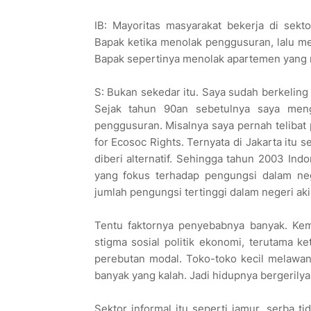
IB: Mayoritas masyarakat bekerja di sekt
Bapak ketika menolak penggusuran, lalu 
Bapak sepertinya menolak apartemen yang
S: Bukan sekedar itu. Saya sudah berkeling 
Sejak tahun 90an sebetulnya saya meng
penggusuran. Misalnya saya pernah telibat p
for Ecosoc Rights. Ternyata di Jakarta itu
diberi alternatif. Sehingga tahun 2003 Ind
yang fokus terhadap pengungsi dalam nege
jumlah pengungsi tertinggi dalam negeri ak
Tentu faktornya penyebabnya banyak. Kem
stigma sosial politik ekonomi, terutama ke
perebutan modal. Toko-toko kecil melawan 
banyak yang kalah. Jadi hidupnya bergerilya
Sektor informal itu seperti jamur, serba ti