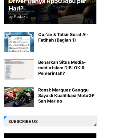
Driver Hanya Rp50 Ribu per
Hari?
by
Redaksi
Qur'an & Tafsir Surat Al-
Fatihah (Bagian 1)
Benarkah Situs Media-
media Islam DIBLOKIR
Pemerintah?
Rossi: Marquez Ganggu
Saya di Kualifikasi MotoGP
San Marino
SUBSCRIBE US