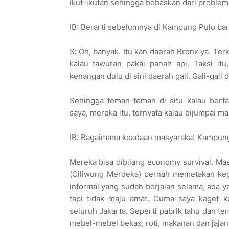
ikut-ikutan sehingga bebaskan dari problem
IB: Berarti sebelumnya di Kampung Pulo ba
S: Oh, banyak. Itu kan daerah Bronx ya. Terk
kalau tawuran pakai panah api. Taksi it
kenangan dulu di sini daerah gali. Gali-gali
Sehingga teman-teman di situ kalau bert
saya, mereka itu, ternyata kalau dijumpai m
IB: Bagaimana keadaan masyarakat Kampun
Mereka bisa dibilang economy survival. Mas
(Ciliwung Merdeka) pernah memetakan kegia
informal yang sudah berjalan selama, ada y
tapi tidak maju amat. Cuma saya kaget k
seluruh Jakarta. Seperti pabrik tahu dan te
mebel-mebel bekas, roti, makanan dan jajan