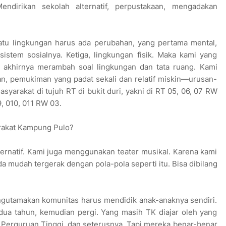
ndirikan sekolah alternatif, perpustakaan, mengadakan
u lingkungan harus ada perubahan, yang pertama mental,
istem sosialnya. Ketiga, lingkungan fisik. Maka kami yang
, akhirnya merambah soal lingkungan dan tata ruang. Kami
an, pemukiman yang padat sekali dan relatif miskin—urusan-
syarakat di tujuh RT di bukit duri, yakni di RT 05, 06, 07 RW
9, 010, 011 RW 03.
rakat Kampung Pulo?
rnatif. Kami juga menggunakan teater musikal. Karena kami
mudah tergerak dengan pola-pola seperti itu. Bisa dibilang
gutamakan komunitas harus mendidik anak-anaknya sendiri.
dua tahun, kemudian pergi. Yang masih TK diajar oleh yang
Perguruan Tinggi, dan seterusnya. Tapi mereka benar-benar