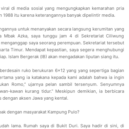
r viral di media sosial yang mengungkapkan kemarahan pria
n 1988 itu karena keterangannya banyak dipelintir media.
engannya untuk menanyakan secara langsung kerumitan yang
a Mbak Azka, saya tunggu jam 4 di Sekretariat Ciliwung
 Ia menganggap saya seorang perempuan. Sekretariat tersebut
akarta Timur. Mendapat kepastian, saya segera menghubungi
. Islam Bergerak (IB) akan mengadakan liputan siang itu.
r berdesain ruko berukuran 6×12 yang yang sepertiga bagian
ertama yang ia katakana kepada kami adalah bahwa ia ingin
bukan Romo,” ujarnya pelan sambil tersenyum. Senyumnya
awan-kawan kurang tidur.” Meskipun demikian, ia berbicara
s dengan aksen Jawa yang kental.
Bapak dengan masyarakat Kampung Pulo?
dah lama. Rumah saya di Bukit Duri. Saya hadir di sini, di