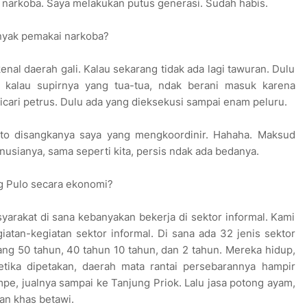
 narkoba. Saya melakukan putus generasi. Sudah habis.
nyak pemakai narkoba?
enal daerah gali. Kalau sekarang tidak ada lagi tawuran. Dulu
u, kalau supirnya yang tua-tua, ndak berani masuk karena
 dicari petrus. Dulu ada yang dieksekusi sampai enam peluru.
ato disangkanya saya yang mengkoordinir. Hahaha. Maksud
anusianya, sama seperti kita, persis ndak ada bedanya.
g Pulo secara ekonomi?
yarakat di sana kebanyakan bekerja di sektor informal. Kami
tan-kegiatan sektor informal. Di sana ada 32 jenis sektor
ang 50 tahun, 40 tahun 10 tahun, dan 2 tahun. Mereka hidup,
etika dipetakan, daerah mata rantai persebarannya hampir
mpe, jualnya sampai ke Tanjung Priok. Lalu jasa potong ayam,
an khas betawi.