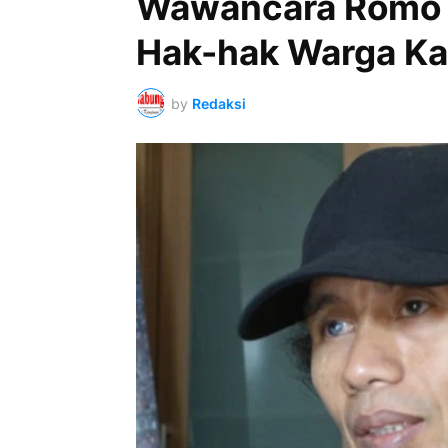
Wawancara Romo 
Hak-hak Warga K
by
Redaksi