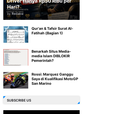
Driver Hanya Rp50 Ribu per
Hari?
by
Redaksi
Qur'an & Tafsir Surat Al-
Fatihah (Bagian 1)
Benarkah Situs Media-
media Islam DIBLOKIR
Pemerintah?
Rossi: Marquez Ganggu
Saya di Kualifikasi MotoGP
San Marino
SUBSCRIBE US