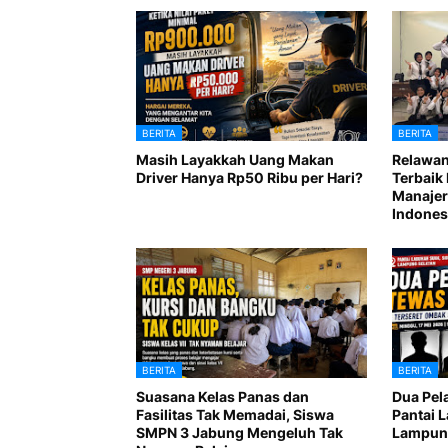
BERITA
BERITA
Masih Layakkah Uang Makan
Relawan
Driver Hanya Rp50 Ribu per Hari?
Terbaik 
Manajer
Indones
BERITA
BERITA
Suasana Kelas Panas dan
Dua Pel
Fasilitas Tak Memadai, Siswa
Pantai 
SMPN 3 Jabung Mengeluh Tak
Lampung