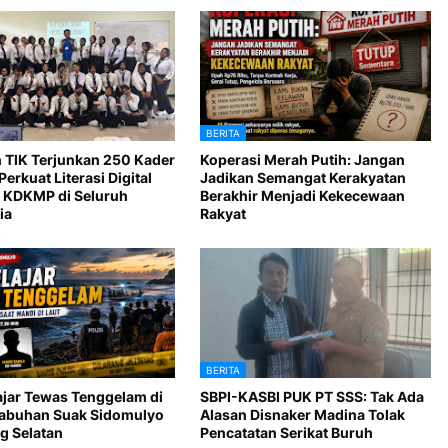
BERITA
 TIK Terjunkan 250 Kader
Koperasi Merah Putih: Jangan
Perkuat Literasi Digital
Jadikan Semangat Kerakyatan
 KDKMP di Seluruh
Berakhir Menjadi Kekecewaan
ia
Rakyat
BERITA
ajar Tewas Tenggelam di
SBPI-KASBI PUK PT SSS: Tak Ada
Labuhan Suak Sidomulyo
Alasan Disnaker Madina Tolak
 Selatan
Pencatatan Serikat Buruh