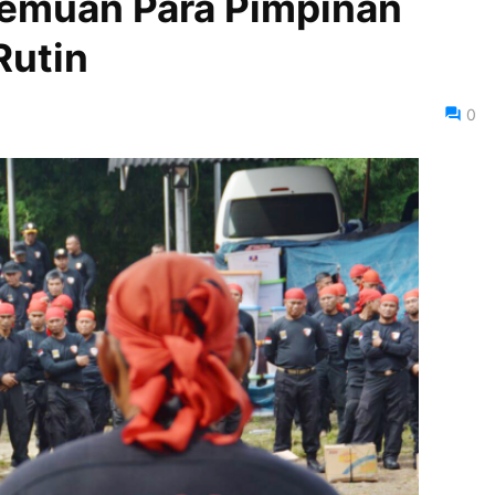
temuan Para Pimpinan
Rutin
0