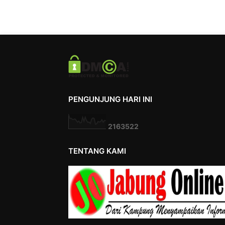
PENGUNJUNG HARI INI
2
1
6
3
5
2
2
TENTANG KAMI