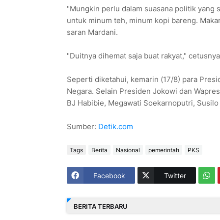
"Mungkin perlu dalam suasana politik yang s
untuk minum teh, minum kopi bareng. Makanny
saran Mardani.
"Duitnya dihemat saja buat rakyat," cetusnya
Seperti diketahui, kemarin (17/8) para Pres
Negara. Selain Presiden Jokowi dan Wapres J
BJ Habibie, Megawati Soekarnoputri, Susil
Sumber:
Detik.com
Tags
Berita
Nasional
pemerintah
PKS
Facebook
Twitter
BERITA TERBARU