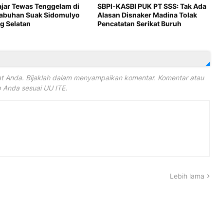
ajar Tewas Tenggelam di
SBPI-KASBI PUK PT SSS: Tak Ada
Labuhan Suak Sidomulyo
Alasan Disnaker Madina Tolak
 Selatan
Pencatatan Serikat Buruh
 Anda. Bijaklah dalam menyampaikan komentar. Komentar atau
Anda sesuai UU ITE.
Lebih lama