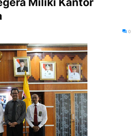
era Miliki Kantor
a
0