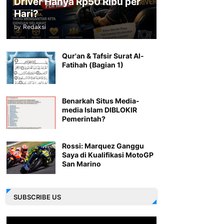
Driver Hanya Rp50 Ribu per
Hari?
by
Redaksi
Qur'an & Tafsir Surat Al-
Fatihah (Bagian 1)
Benarkah Situs Media-
media Islam DIBLOKIR
Pemerintah?
Rossi: Marquez Ganggu
Saya di Kualifikasi MotoGP
San Marino
SUBSCRIBE US