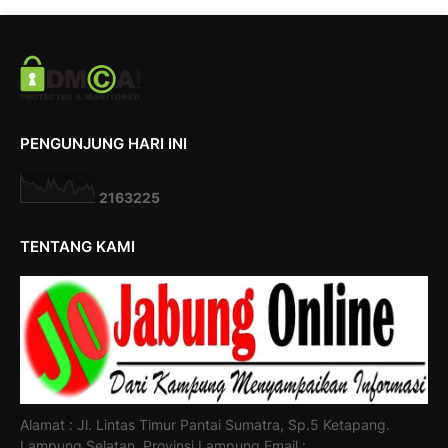
PENGUNJUNG HARI INI
2
1
6
3
2
2
5
TENTANG KAMI
Alamat : Jl. Lintas Timur Pantai Sumatra, Sp.5 Ketapang.
Lampung Selatan. Provinsi Lampung Email :