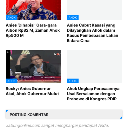
AHOK
AHOK
Anies ‘Dihabisi’ Gara-gara
Anies Cabut Kasasi yang
Aibon Rp82 M, Zaman Ahok
Dilayangkan Ahok dalam
Rp500 M
Kasus Pembebasan Lahan
Bidara Cina
AHOK
AHOK
Rocky: Anies Gubernur
Ahok Ungkap Perasaannya
Akal, Ahok Gubernur Mulut
Usai Bersalaman dengan
Prabowo di Kongres PDIP
POSTING KOMENTAR
Jabungonline.com sangat menghargai pendapat Anda.