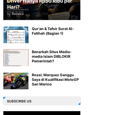
Driver Hanya Rp50 Ribu per
Hari?
by
Redaksi
Qur'an & Tafsir Surat Al-
Fatihah (Bagian 1)
Benarkah Situs Media-
media Islam DIBLOKIR
Pemerintah?
Rossi: Marquez Ganggu
Saya di Kualifikasi MotoGP
San Marino
SUBSCRIBE US