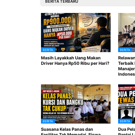
BERITA TERBARU
BERITA
BERITA
Masih Layakkah Uang Makan
Relawan
Driver Hanya Rp50 Ribu per Hari?
Terbaik 
Manajer
Indones
BERITA
BERITA
Suasana Kelas Panas dan
Dua Pel
Fasilitas Tak Memadai, Siswa
Pantai 