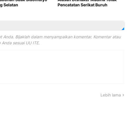
 Selatan
Pencatatan Serikat Buruh
 Anda. Bijaklah dalam menyampaikan komentar. Komentar atau
Anda sesuai UU ITE.
Lebih lama