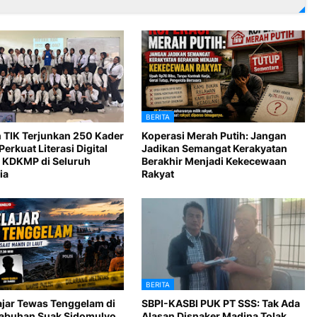
BERITA
 TIK Terjunkan 250 Kader
Koperasi Merah Putih: Jangan
Perkuat Literasi Digital
Jadikan Semangat Kerakyatan
 KDKMP di Seluruh
Berakhir Menjadi Kekecewaan
ia
Rakyat
BERITA
ajar Tewas Tenggelam di
SBPI-KASBI PUK PT SSS: Tak Ada
Labuhan Suak Sidomulyo
Alasan Disnaker Madina Tolak