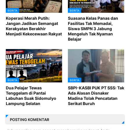
BERITA
BERITA
Koperasi Merah Putih:
Suasana Kelas Panas dan
Jangan Jadikan Semangat
Fasilitas Tak Memadai,
Kerakyatan Berakhir
Siswa SMPN 3 Jabung
Menjadi Kekecewaan Rakyat
Mengeluh Tak Nyaman
Belajar
BERITA
BERITA
Dua Pelajar Tewas
SBPI-KASBI PUK PT SSS: Tak
Tenggelam di Pantai
Ada Alasan Disnaker
Labuhan Suak Sidomulyo
Madina Tolak Pencatatan
Lampung Selatan
Serikat Buruh
POSTING KOMENTAR