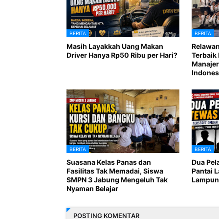
BERITA
BERITA
Masih Layakkah Uang Makan
Relawan
Driver Hanya Rp50 Ribu per Hari?
Terbaik 
Manajer
Indones
BERITA
BERITA
Suasana Kelas Panas dan
Dua Pel
Fasilitas Tak Memadai, Siswa
Pantai 
SMPN 3 Jabung Mengeluh Tak
Lampung
Nyaman Belajar
POSTING KOMENTAR