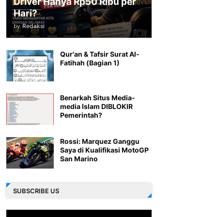
Driver Hanya Rp50 Ribu per
Hari?
by
Redaksi
Qur'an & Tafsir Surat Al-
Fatihah (Bagian 1)
Benarkah Situs Media-
media Islam DIBLOKIR
Pemerintah?
Rossi: Marquez Ganggu
Saya di Kualifikasi MotoGP
San Marino
SUBSCRIBE US