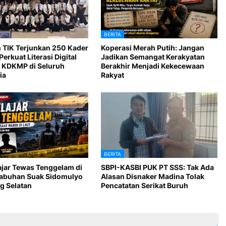
BERITA
 TIK Terjunkan 250 Kader
Koperasi Merah Putih: Jangan
Perkuat Literasi Digital
Jadikan Semangat Kerakyatan
 KDKMP di Seluruh
Berakhir Menjadi Kekecewaan
ia
Rakyat
BERITA
ajar Tewas Tenggelam di
SBPI-KASBI PUK PT SSS: Tak Ada
Labuhan Suak Sidomulyo
Alasan Disnaker Madina Tolak
 Selatan
Pencatatan Serikat Buruh