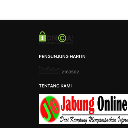
PENGUNJUNG HARI INI
2
1
6
3
5
0
2
TENTANG KAMI