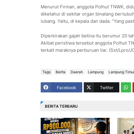
Menurut Firman, anggota Polhut TNWK, didug
diketahui di sekitar organ binatang bertub
lubang. Yaitu, di kepala dan dada. “Yang past
Diperkirakan gajah betina itu berumur 20 tah
Akibat peristiwa tersebut anggota Polhut T
terkait maraknya perburuan liar. (Sst/Lpro/J
Tags
Berita
Daerah
Lampung
Lampung Timu
Facebook
Twitter
BERITA TERBARU