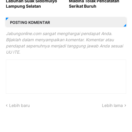
Labuhan Suak Sidomulyo
Madina Tolak Pencatatan
Lampung Selatan
Serikat Buruh
POSTING KOMENTAR
Jabungonline.com sangat menghargai pendapat Anda.
Bijaklah dalam menyampaikan komentar. Komentar atau
pendapat sepenuhnya menjadi tanggung jawab Anda sesuai
UU ITE.
Lebih baru
Lebih lama