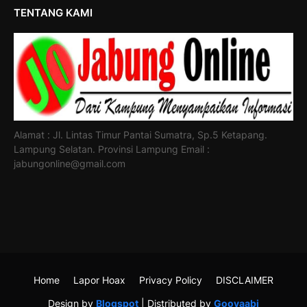
TENTANG KAMI
Alamat : Jl. Lintas Timur Pantai Sumatra, Sp.5 Ketapang.
Lampung Selatan. Provinsi Lampung Email :
jabungonline@gmail.com
Home
Lapor Hoax
Privacy Policy
DISCLAIMER
Design by
Blogspot
| Distributed by
Gooyaabi