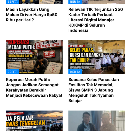
BERITA
BERITA
Masih Layakkah Uang
Relawan TIK Terjunkan 250
Makan Driver Hanya Rp50
Kader Terbaik Perkuat
Ribu per Hari?
Literasi Digital Manajer
KDKMP di Seluruh
Indonesia
BERITA
BERITA
Koperasi Merah Putih:
Suasana Kelas Panas dan
Jangan Jadikan Semangat
Fasilitas Tak Memadai,
Kerakyatan Berakhir
Siswa SMPN 3 Jabung
Menjadi Kekecewaan Rakyat
Mengeluh Tak Nyaman
Belajar