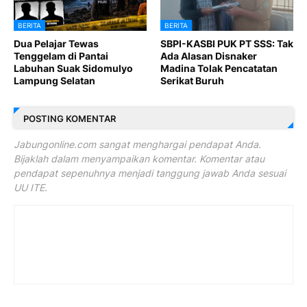
BERITA
BERITA
Dua Pelajar Tewas
SBPI-KASBI PUK PT SSS: Tak
Tenggelam di Pantai
Ada Alasan Disnaker
Labuhan Suak Sidomulyo
Madina Tolak Pencatatan
Lampung Selatan
Serikat Buruh
POSTING KOMENTAR
Jabungonline.com sangat menghargai pendapat Anda.
Bijaklah dalam menyampaikan komentar. Komentar atau
pendapat sepenuhnya menjadi tanggung jawab Anda sesuai
UU ITE.