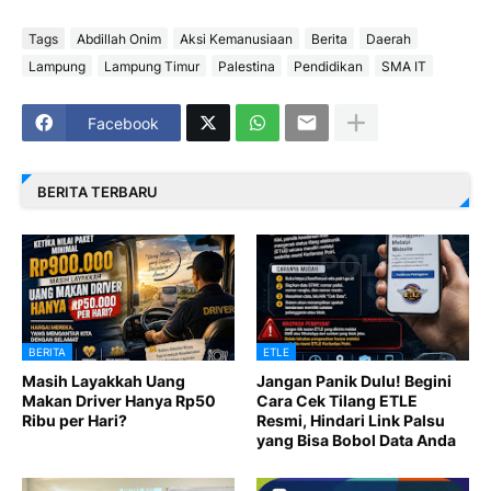
Tags
Abdillah Onim
Aksi Kemanusiaan
Berita
Daerah
Lampung
Lampung Timur
Palestina
Pendidikan
SMA IT
Facebook
BERITA TERBARU
BERITA
ETLE
Masih Layakkah Uang
Jangan Panik Dulu! Begini
Makan Driver Hanya Rp50
Cara Cek Tilang ETLE
Ribu per Hari?
Resmi, Hindari Link Palsu
yang Bisa Bobol Data Anda