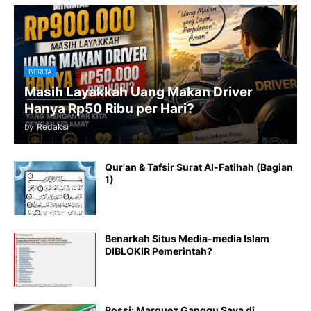
BERITA
Masih Layakkah Uang Makan Driver
Hanya Rp50 Ribu per Hari?
by
Redaksi
Qur'an & Tafsir Surat Al-Fatihah (Bagian
1)
Benarkah Situs Media-media Islam
DIBLOKIR Pemerintah?
Rossi: Marquez Ganggu Saya di