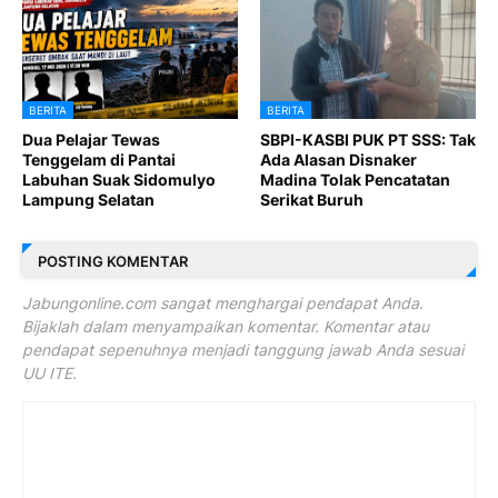
BERITA
BERITA
Dua Pelajar Tewas
SBPI-KASBI PUK PT SSS: Tak
Tenggelam di Pantai
Ada Alasan Disnaker
Labuhan Suak Sidomulyo
Madina Tolak Pencatatan
Lampung Selatan
Serikat Buruh
POSTING KOMENTAR
Jabungonline.com sangat menghargai pendapat Anda.
Bijaklah dalam menyampaikan komentar. Komentar atau
pendapat sepenuhnya menjadi tanggung jawab Anda sesuai
UU ITE.