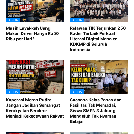
BERITA
BERITA
Masih Layakkah Uang
Relawan TIK Terjunkan 250
Makan Driver Hanya Rp50
Kader Terbaik Perkuat
Ribu per Hari?
Literasi Digital Manajer
KDKMP di Seluruh
Indonesia
BERITA
BERITA
Koperasi Merah Putih:
Suasana Kelas Panas dan
Jangan Jadikan Semangat
Fasilitas Tak Memadai,
Kerakyatan Berakhir
Siswa SMPN 3 Jabung
Menjadi Kekecewaan Rakyat
Mengeluh Tak Nyaman
Belajar