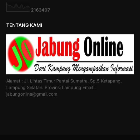
2
1
6
3
4
0
7
TENTANG KAMI
Alamat : Jl. Lintas Timur Pantai Sumatra, Sp.5 Ketapang.
Lampung Selatan. Provinsi Lampung Email :
jabungonline@gmail.com