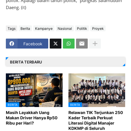
politik. Apalagi dalam tahun politik,” pungkas Salamuddin
Daeng. (
it
)
Tags
Berita
Kampanye
Nasional
Politik
Proyek
Facebook
BERITA TERBARU
BERITA
BERITA
Masih Layakkah Uang
Relawan TIK Terjunkan 250
Makan Driver Hanya Rp50
Kader Terbaik Perkuat
Ribu per Hari?
Literasi Digital Manajer
KDKMP di Seluruh