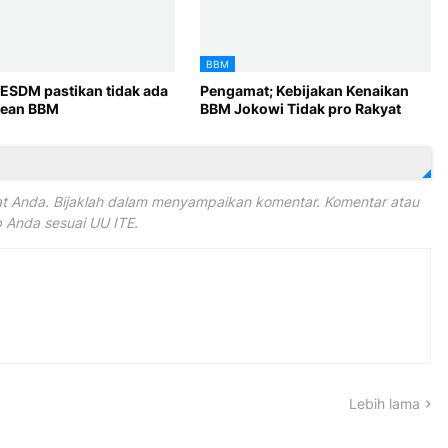
BBM
 ESDM pastikan tidak ada
Pengamat; Kebijakan Kenaikan
trean BBM
BBM Jokowi Tidak pro Rakyat
 Anda. Bijaklah dalam menyampaikan komentar. Komentar atau
Anda sesuai UU ITE.
Lebih lama