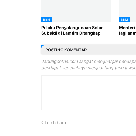
BBM
BBM
Pelaku Penyalahgunaan Solar
Menteri
Subsidi di Lamtim Ditangkap
lagi an
POSTING KOMENTAR
Jabungonline.com sangat menghargai pendapat
pendapat sepenuhnya menjadi tanggung jawab 
Lebih baru