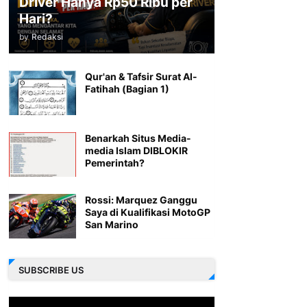
Driver Hanya Rp50 Ribu per
Hari?
by
Redaksi
Qur'an & Tafsir Surat Al-
Fatihah (Bagian 1)
Benarkah Situs Media-
media Islam DIBLOKIR
Pemerintah?
Rossi: Marquez Ganggu
Saya di Kualifikasi MotoGP
San Marino
SUBSCRIBE US