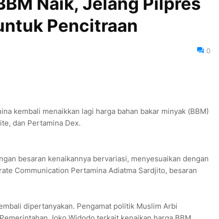
BM Naik, Jelang Pilpres
untuk Pencitraan
0
mina kembali menaikkan lagi harga bahan bakar minyak (BBM)
ite, dan Pertamina Dex.
dengan besaran kenaikannya bervariasi, menyesuaikan dengan
ate Communication Pertamina Adiatma Sardjito, besaran
mbali dipertanyakan. Pengamat politik Muslim Arbi
n Pemerintahan Joko Widodo terkait kenaikan harga BBM.