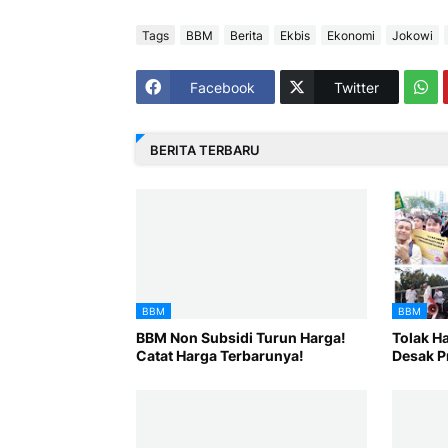
Tags
BBM
Berita
Ekbis
Ekonomi
Jokowi
Facebook
Twitter
BERITA TERBARU
BBM
BBM
BBM Non Subsidi Turun Harga!
Tolak H
Catat Harga Terbarunya!
Desak P