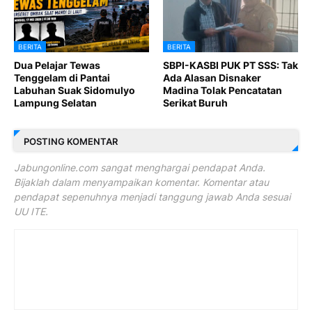
BERITA
BERITA
Dua Pelajar Tewas
SBPI-KASBI PUK PT SSS: Tak
Tenggelam di Pantai
Ada Alasan Disnaker
Labuhan Suak Sidomulyo
Madina Tolak Pencatatan
Lampung Selatan
Serikat Buruh
POSTING KOMENTAR
Jabungonline.com sangat menghargai pendapat Anda.
Bijaklah dalam menyampaikan komentar. Komentar atau
pendapat sepenuhnya menjadi tanggung jawab Anda sesuai
UU ITE.