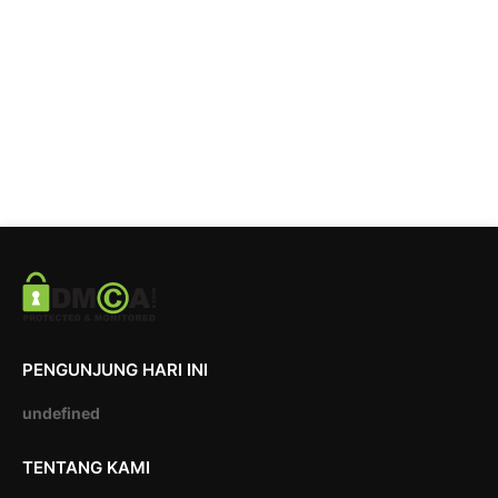
PENGUNJUNG HARI INI
u
n
d
e
f
i
n
e
d
TENTANG KAMI