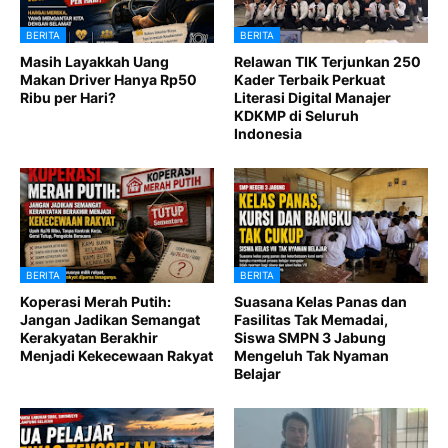
BERITA
BERITA
Masih Layakkah Uang
Relawan TIK Terjunkan 250
Makan Driver Hanya Rp50
Kader Terbaik Perkuat
Ribu per Hari?
Literasi Digital Manajer
KDKMP di Seluruh
Indonesia
BERITA
BERITA
Koperasi Merah Putih:
Suasana Kelas Panas dan
Jangan Jadikan Semangat
Fasilitas Tak Memadai,
Kerakyatan Berakhir
Siswa SMPN 3 Jabung
Menjadi Kekecewaan Rakyat
Mengeluh Tak Nyaman
Belajar