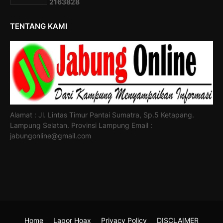
2
1
6
3
8
2
8
TENTANG KAMI
Alamat : Jl. Lintas Timur Pantai Sumatra, Sp.5 Ketapang.
Lampung Selatan. Provinsi Lampung Email :
jabungonline@gmail.com
Home
Lapor Hoax
Privacy Policy
DISCLAIMER