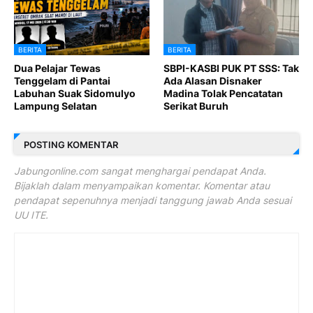
BERITA
BERITA
Dua Pelajar Tewas
SBPI-KASBI PUK PT SSS: Tak
Tenggelam di Pantai
Ada Alasan Disnaker
Labuhan Suak Sidomulyo
Madina Tolak Pencatatan
Lampung Selatan
Serikat Buruh
POSTING KOMENTAR
Jabungonline.com sangat menghargai pendapat Anda.
Bijaklah dalam menyampaikan komentar. Komentar atau
pendapat sepenuhnya menjadi tanggung jawab Anda sesuai
UU ITE.