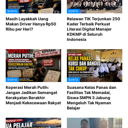
BERITA
BERITA
Masih Layakkah Uang
Relawan TIK Terjunkan 250
Makan Driver Hanya Rp50
Kader Terbaik Perkuat
Ribu per Hari?
Literasi Digital Manajer
KDKMP di Seluruh
Indonesia
BERITA
BERITA
Koperasi Merah Putih:
Suasana Kelas Panas dan
Jangan Jadikan Semangat
Fasilitas Tak Memadai,
Kerakyatan Berakhir
Siswa SMPN 3 Jabung
Menjadi Kekecewaan Rakyat
Mengeluh Tak Nyaman
Belajar