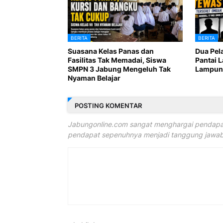
BERITA
BERITA
Suasana Kelas Panas dan
Dua Pel
Fasilitas Tak Memadai, Siswa
Pantai 
SMPN 3 Jabung Mengeluh Tak
Lampung
Nyaman Belajar
POSTING KOMENTAR
Jabungonline.com sangat menghargai pendapat
pendapat sepenuhnya menjadi tanggung jawab 