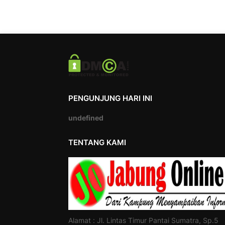
PENGUNJUNG HARI INI
u
n
d
e
f
i
n
e
d
TENTANG KAMI
Alamat : Jl. Lintas Timur Pantai Sumatra, Sp.5