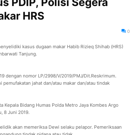
us PDIP, Polisi Segera
akar HRS
0
enyelidiki kasus dugaan makar Habib Rizieq Shihab (HRS)
mbarwati Tanjung.
2019 dengan nomor LP/2998/V/2019/PMJ/Dit.Reskrimum.
i pemufakatan jahat dan/atau makar dan/atau tindak
kata Kepala Bidang Humas Polda Metro Jaya Kombes Argo
, 8 Juni 2019.
lidik akan memeriksa Dewi selaku pelapor. Pemeriksaan
ngandung tindak pidana atau tidak.