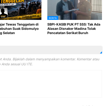
BERITA
ajar Tewas Tenggelam di
SBPI-KASBI PUK PT SSS: Tak Ada
Labuhan Suak Sidomulyo
Alasan Disnaker Madina Tolak
 Selatan
Pencatatan Serikat Buruh
 Anda. Bijaklah dalam menyampaikan komentar. Komentar atau
Anda sesuai UU ITE.