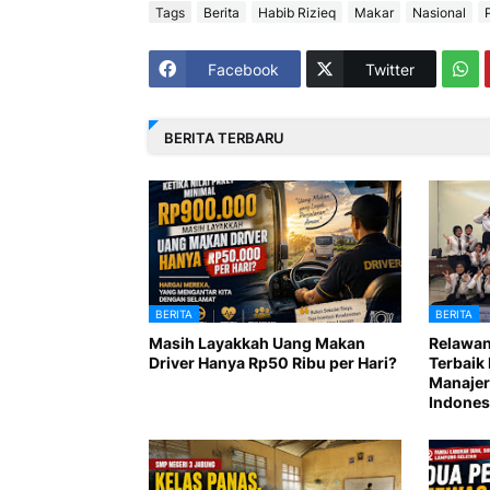
Tags
Berita
Habib Rizieq
Makar
Nasional
P
Facebook
Twitter
BERITA TERBARU
BERITA
BERITA
Masih Layakkah Uang Makan
Relawan
Driver Hanya Rp50 Ribu per Hari?
Terbaik 
Manajer
Indones