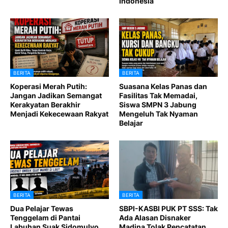
Indonesia
BERITA
BERITA
Koperasi Merah Putih:
Suasana Kelas Panas dan
Jangan Jadikan Semangat
Fasilitas Tak Memadai,
Kerakyatan Berakhir
Siswa SMPN 3 Jabung
Menjadi Kekecewaan Rakyat
Mengeluh Tak Nyaman
Belajar
BERITA
BERITA
Dua Pelajar Tewas
SBPI-KASBI PUK PT SSS: Tak
Tenggelam di Pantai
Ada Alasan Disnaker
Labuhan Suak Sidomulyo
Madina Tolak Pencatatan