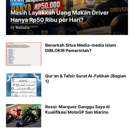
BERITA
Masih Layakkah Uang Makan Driver
Hanya Rp50 Ribu per Hari?
by
Redaksi
Benarkah Situs Media-media Islam
DIBLOKIR Pemerintah?
Qur'an & Tafsir Surat Al-Fatihah (Bagian
1)
Rossi: Marquez Ganggu Saya di
Kualifikasi MotoGP San Marino