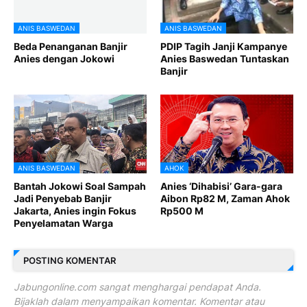
ANIS BASWEDAN
ANIS BASWEDAN
Beda Penanganan Banjir
PDIP Tagih Janji Kampanye
Anies dengan Jokowi
Anies Baswedan Tuntaskan
Banjir
ANIS BASWEDAN
AHOK
Bantah Jokowi Soal Sampah
Anies ‘Dihabisi’ Gara-gara
Jadi Penyebab Banjir
Aibon Rp82 M, Zaman Ahok
Jakarta, Anies ingin Fokus
Rp500 M
Penyelamatan Warga
POSTING KOMENTAR
Jabungonline.com sangat menghargai pendapat Anda.
Bijaklah dalam menyampaikan komentar. Komentar atau