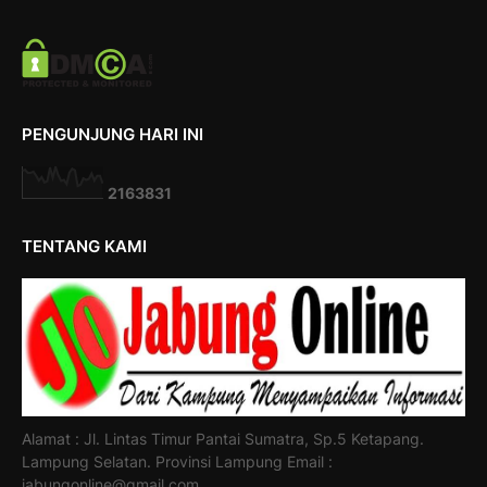
PENGUNJUNG HARI INI
2
1
6
3
8
3
1
TENTANG KAMI
Alamat : Jl. Lintas Timur Pantai Sumatra, Sp.5 Ketapang.
Lampung Selatan. Provinsi Lampung Email :
jabungonline@gmail.com