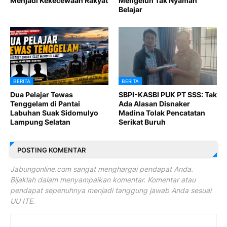
Menjadi Kekecewaan Rakyat
Mengeluh Tak Nyaman
Belajar
BERITA
BERITA
Dua Pelajar Tewas
SBPI-KASBI PUK PT SSS: Tak
Tenggelam di Pantai
Ada Alasan Disnaker
Labuhan Suak Sidomulyo
Madina Tolak Pencatatan
Lampung Selatan
Serikat Buruh
POSTING KOMENTAR
Jabungonline.com sangat menghargai pendapat Anda.
Bijaklah dalam menyampaikan komentar. Komentar atau
pendapat sepenuhnya menjadi tanggung jawab Anda sesuai
UU ITE.