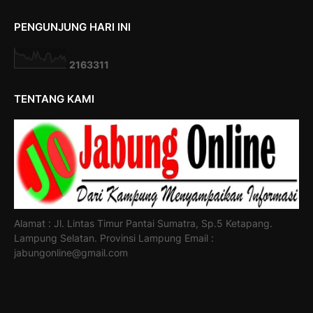
PENGUNJUNG HARI INI
2
1
6
3
3
1
1
TENTANG KAMI
Alamat : Jl. Lintas Timur Pantai Sumatra, Sp.5 Ketapang.
Lampung Selatan. Provinsi Lampung Email :
jabungonline@gmail.com