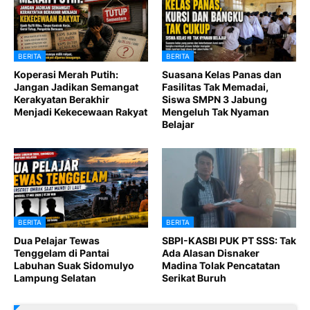
BERITA
BERITA
Koperasi Merah Putih:
Suasana Kelas Panas dan
Jangan Jadikan Semangat
Fasilitas Tak Memadai,
Kerakyatan Berakhir
Siswa SMPN 3 Jabung
Menjadi Kekecewaan Rakyat
Mengeluh Tak Nyaman
Belajar
BERITA
BERITA
Dua Pelajar Tewas
SBPI-KASBI PUK PT SSS: Tak
Tenggelam di Pantai
Ada Alasan Disnaker
Labuhan Suak Sidomulyo
Madina Tolak Pencatatan
Lampung Selatan
Serikat Buruh