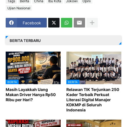
Tags
Berita
China
Ibu Kota
Jokowi
Opini
Ujian Nasional
Facebook
BERITA TERBARU
BERITA
BERITA
Masih Layakkah Uang
Relawan TIK Terjunkan 250
Makan Driver Hanya Rp50
Kader Terbaik Perkuat
Ribu per Hari?
Literasi Digital Manajer
KDKMP di Seluruh
Indonesia