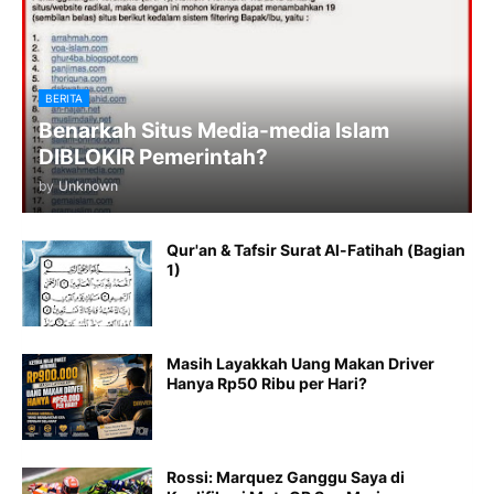
BERITA
Benarkah Situs Media-media Islam
DIBLOKIR Pemerintah?
by
Unknown
Qur'an & Tafsir Surat Al-Fatihah (Bagian
1)
Masih Layakkah Uang Makan Driver
Hanya Rp50 Ribu per Hari?
Rossi: Marquez Ganggu Saya di