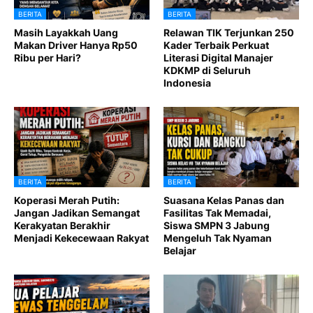
BERITA
BERITA
Masih Layakkah Uang
Relawan TIK Terjunkan 250
Makan Driver Hanya Rp50
Kader Terbaik Perkuat
Ribu per Hari?
Literasi Digital Manajer
KDKMP di Seluruh
Indonesia
BERITA
BERITA
Koperasi Merah Putih:
Suasana Kelas Panas dan
Jangan Jadikan Semangat
Fasilitas Tak Memadai,
Kerakyatan Berakhir
Siswa SMPN 3 Jabung
Menjadi Kekecewaan Rakyat
Mengeluh Tak Nyaman
Belajar