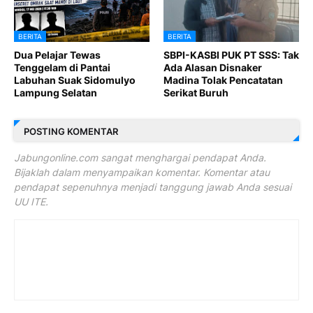
BERITA
BERITA
Dua Pelajar Tewas
SBPI-KASBI PUK PT SSS: Tak
Tenggelam di Pantai
Ada Alasan Disnaker
Labuhan Suak Sidomulyo
Madina Tolak Pencatatan
Lampung Selatan
Serikat Buruh
POSTING KOMENTAR
Jabungonline.com sangat menghargai pendapat Anda.
Bijaklah dalam menyampaikan komentar. Komentar atau
pendapat sepenuhnya menjadi tanggung jawab Anda sesuai
UU ITE.