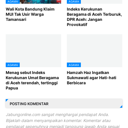
AGAMA
AGAMA
Wali Kota Bandung Klaim
Indeks Kerukunan
MUI Tak Usir Warga
Beragama di Aceh Terburuk,
Tamansari
DPR Aceh: Jangan
Provokatif
AGAMA
AGAMA
Menag sebut Indeks
Hamzah Haz Ingatkan
Kerukunan Umat Beragama
Sukmawati agar Hati-hati
di Aceh terendah, tertinggi
Berbicara
Papua
POSTING KOMENTAR
Jabungonline.com sangat menghargai pendapat Anda.
Bijaklah dalam menyampaikan komentar. Komentar atau
pendapat sepenuhnya menjadi tanggung jawab Anda sesuai