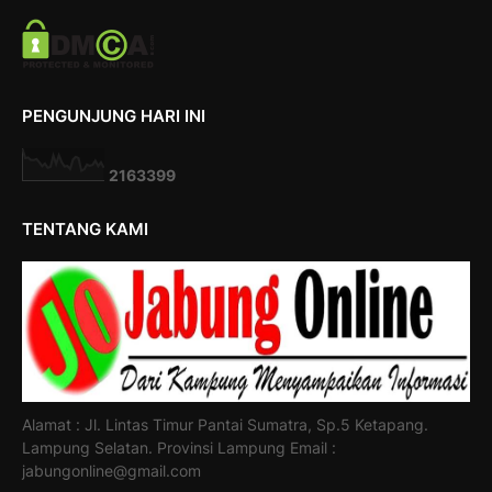
PENGUNJUNG HARI INI
2
1
6
3
3
9
9
TENTANG KAMI
Alamat : Jl. Lintas Timur Pantai Sumatra, Sp.5 Ketapang.
Lampung Selatan. Provinsi Lampung Email :
jabungonline@gmail.com