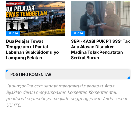
BERITA
BERITA
Dua Pelajar Tewas
SBPI-KASBI PUK PT SSS: Tak
Tenggelam di Pantai
Ada Alasan Disnaker
Labuhan Suak Sidomulyo
Madina Tolak Pencatatan
Lampung Selatan
Serikat Buruh
POSTING KOMENTAR
Jabungonline.com sangat menghargai pendapat Anda.
Bijaklah dalam menyampaikan komentar. Komentar atau
pendapat sepenuhnya menjadi tanggung jawab Anda sesuai
UU ITE.