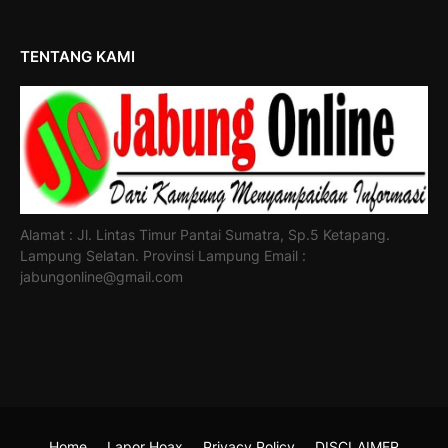
TENTANG KAMI
Alamat : Jl. Lintas Timur Pantai Sumatra, Sp.5 Ketapang.
Lampung Selatan. Provinsi Lampung Email :
jabungonline@gmail.com
Home
Lapor Hoax
Privacy Policy
DISCLAIMER