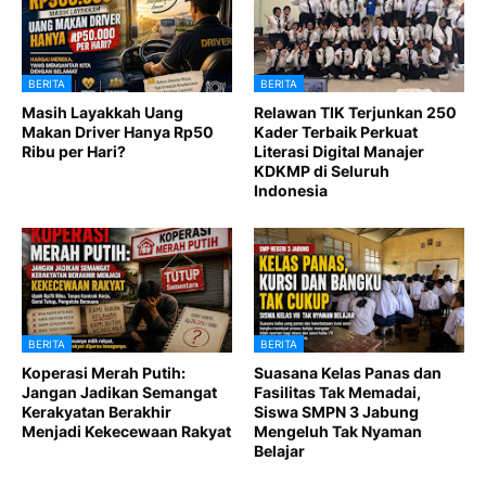
BERITA
BERITA
Masih Layakkah Uang
Relawan TIK Terjunkan 250
Makan Driver Hanya Rp50
Kader Terbaik Perkuat
Ribu per Hari?
Literasi Digital Manajer
KDKMP di Seluruh
Indonesia
BERITA
BERITA
Koperasi Merah Putih:
Suasana Kelas Panas dan
Jangan Jadikan Semangat
Fasilitas Tak Memadai,
Kerakyatan Berakhir
Siswa SMPN 3 Jabung
Menjadi Kekecewaan Rakyat
Mengeluh Tak Nyaman
Belajar