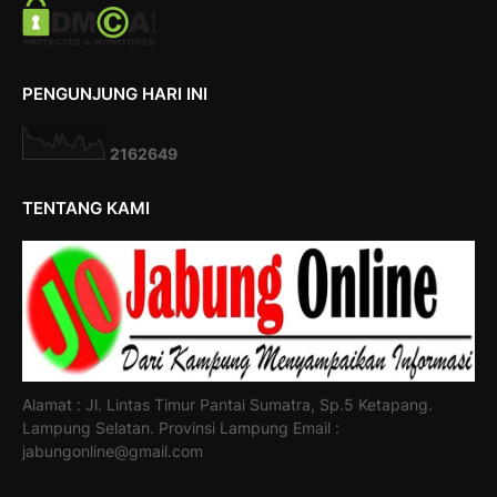
PENGUNJUNG HARI INI
2
1
6
2
6
4
9
TENTANG KAMI
Alamat : Jl. Lintas Timur Pantai Sumatra, Sp.5 Ketapang.
Lampung Selatan. Provinsi Lampung Email :
jabungonline@gmail.com