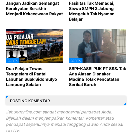
Jangan Jadikan Semangat
Fasilitas Tak Memadai,
Kerakyatan Berakhir
Siswa SMPN 3 Jabung
Menjadi Kekecewaan Rakyat
Mengeluh Tak Nyaman
Belajar
BERITA
BERITA
Dua Pelajar Tewas
SBPI-KASBI PUK PT SSS: Tak
Tenggelam di Pantai
Ada Alasan Disnaker
Labuhan Suak Sidomulyo
Madina Tolak Pencatatan
Lampung Selatan
Serikat Buruh
POSTING KOMENTAR
Jabungonline.com sangat menghargai pendapat Anda.
Bijaklah dalam menyampaikan komentar. Komentar atau
pendapat sepenuhnya menjadi tanggung jawab Anda sesuai
UU ITE.