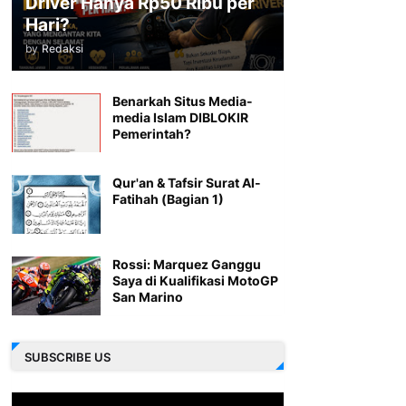
Driver Hanya Rp50 Ribu per
Hari?
by
Redaksi
Benarkah Situs Media-
media Islam DIBLOKIR
Pemerintah?
Qur'an & Tafsir Surat Al-
Fatihah (Bagian 1)
Rossi: Marquez Ganggu
Saya di Kualifikasi MotoGP
San Marino
SUBSCRIBE US