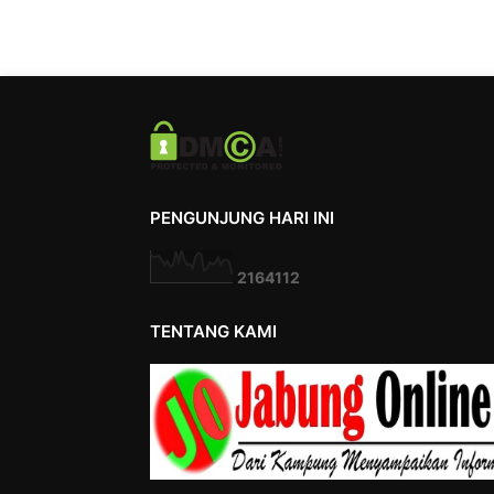
PENGUNJUNG HARI INI
2
1
6
4
1
1
2
TENTANG KAMI