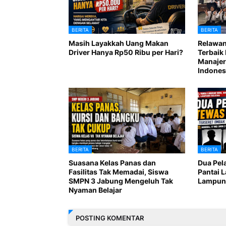
BERITA
BERITA
Masih Layakkah Uang Makan
Relawan
Driver Hanya Rp50 Ribu per Hari?
Terbaik 
Manajer
Indones
BERITA
BERITA
Suasana Kelas Panas dan
Dua Pel
Fasilitas Tak Memadai, Siswa
Pantai 
SMPN 3 Jabung Mengeluh Tak
Lampung
Nyaman Belajar
POSTING KOMENTAR