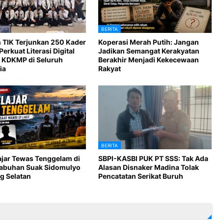
BERITA
 TIK Terjunkan 250 Kader
Koperasi Merah Putih: Jangan
Perkuat Literasi Digital
Jadikan Semangat Kerakyatan
 KDKMP di Seluruh
Berakhir Menjadi Kekecewaan
ia
Rakyat
BERITA
ajar Tewas Tenggelam di
SBPI-KASBI PUK PT SSS: Tak Ada
Labuhan Suak Sidomulyo
Alasan Disnaker Madina Tolak
 Selatan
Pencatatan Serikat Buruh