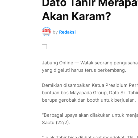
Dato Tahir Merapa
Akan Karam?
by
Redaksi
Jabung Online — Watak seorang pengusaha i
yang digeluti harus terus berkembang.
Demikian disampaikan Ketua Presidium Perh
bantuan bos Mayapada Group, Dato Sri Tahi
berupa gerobak dan booth untuk berjualan.
“Berbagai upaya akan dilakukan untuk menjad
Sabtu (22/2).
“Jejak Tahir bisa dilihat saat mendekati TNI