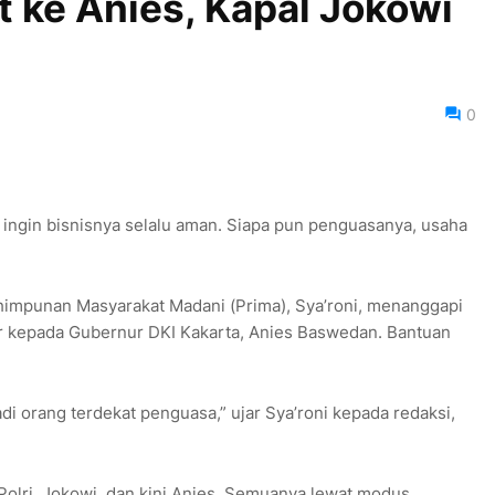
t ke Anies, Kapal Jokowi
0
ngin bisnisnya selalu aman. Siapa pun penguasanya, usaha
impunan Masyarakat Madani (Prima), Sya’roni, menanggapi
r kepada Gubernur DKI Kakarta, Anies Baswedan. Bantuan
i orang terdekat penguasa,” ujar Sya’roni kepada redaksi,
, Polri, Jokowi, dan kini Anies. Semuanya lewat modus