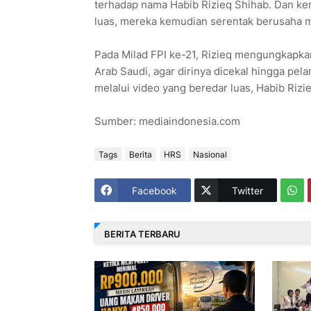
terhadap nama Habib Rizieq Shihab. Dan kem
luas, mereka kemudian serentak berusaha m
Pada Milad FPI ke-21, Rizieq mengungkapk
Arab Saudi, agar dirinya dicekal hingga pel
melalui video yang beredar luas, Habib Rizi
Sumber: mediaindonesia.com
Tags
Berita
HRS
Nasional
Facebook
Twitter
BERITA TERBARU