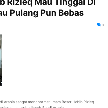
b Rizieq Mau Tinggal Di
au Pulang Pun Bebas
0
udi Arabia sangat menghormati Imam Besar Habib Rizieq
rgian di seluruh wilayah Saudi Arabia.