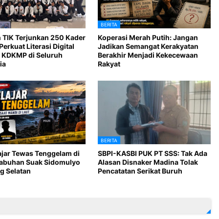
BERITA
 TIK Terjunkan 250 Kader
Koperasi Merah Putih: Jangan
Perkuat Literasi Digital
Jadikan Semangat Kerakyatan
 KDKMP di Seluruh
Berakhir Menjadi Kekecewaan
ia
Rakyat
BERITA
ajar Tewas Tenggelam di
SBPI-KASBI PUK PT SSS: Tak Ada
Labuhan Suak Sidomulyo
Alasan Disnaker Madina Tolak
 Selatan
Pencatatan Serikat Buruh